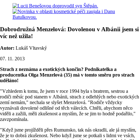
Dobrodružná Menzelová: Dovolenou v Albánii jsem si
víc než užila!
Autor:
Lukáš Vltavský
07. 11. 2013
Strach z neznáma a exotických končin? Podnikatelka a
producentka Olga Menzelová (35) má v tomto směru pro strach
uděláno!
"Vzhledem k tomu, že jsem v roce 1994 byla s bratrem, sestrou a
rodiči měsíc pod stanem v Albánii, strach z odlehlých nebo exotických
zemí nemám," nechala se slyšet Menzelová. "Rodiče vždycky
vyznávali dovolené odlišné od těch válecích. Chtěli, abychom něco
viděli a zažili, měli zkušenost a myslím, že se jim to hodně podařilo,"
zavzpomínala.
"Když jsme projížděli přes Rumunsko, tak nás okradli, ale já myslím,
že je to dobrá zkušenost. Nebo když jsme se potkali s lidmi ve vsích,