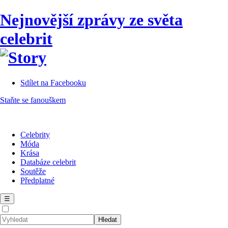
Nejnovější zprávy ze světa
celebrit
Sdílet na Facebooku
Staňte se fanouškem
Celebrity
Móda
Krása
Databáze celebrit
Soutěže
Předplatné
☰