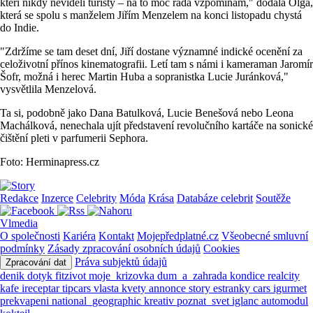
kteří nikdy neviděli turisty – na to moc ráda vzpomínám," dodala Olga,
která se spolu s manželem Jiřím Menzelem na konci listopadu chystá
do Indie.
"Zdržíme se tam deset dní, Jiří dostane významné indické ocenění za
celoživotní přínos kinematografii. Letí tam s námi i kameraman Jaromír
Šofr, možná i herec Martin Huba a sopranistka Lucie Juránková,"
vysvětlila Menzelová.
Ta si, podobně jako Dana Batulková, Lucie Benešová nebo Leona
Machálková, nenechala ujít představení revolučního kartáče na sonické
čištění pleti v parfumerii Sephora.
Foto: Herminapress.cz
Redakce
Inzerce
Celebrity
Móda
Krása
Databáze celebrit
Soutěže
Vlmedia
O společnosti
Kariéra
Kontakt
Mojepředplatné.cz
Všeobecné smluvní
podmínky
Zásady zpracování osobních údajů
Cookies
Práva subjektů údajů
Zpracování dat
denik
dotyk
fitzivot
moje_krizovka
dum_a_zahrada
kondice
realcity
kafe
ireceptar
tipcars
vlasta
kvety
annonce
story
estranky
cars
igurmet
prekvapeni
national_geographic
kreativ
poznat_svet
iglanc
automodul