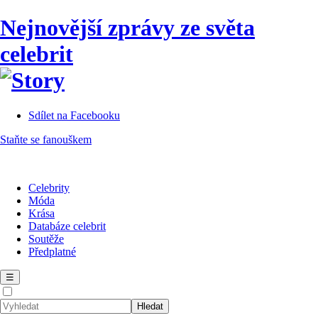
Nejnovější zprávy ze světa
celebrit
Sdílet na Facebooku
Staňte se fanouškem
Celebrity
Móda
Krása
Databáze celebrit
Soutěže
Předplatné
☰