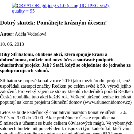
Dobrý skutek: Pomáhejte krásným účesem!
Autor:
Adéla Vedralová
10. 06. 2013
Díky Střihatonu, oblíbené akci, která spojuje krásu a
dobročinnost, můžete mít nový účes a současně podpořit
charitativní projekt. Jak? Stačí, když se objednáte do jednoho ze
spolupracujících salonů.
Střihaton se poprvé konal v roce 2010 jako mezinárodní projekt, jenž
uspořádali zástupci značky Redken po celém světě k 50. výročí jejího
založení. Pro velký zájem ze strany klientů i kadeřníků pořádá Redken
Česká republika tuto akci každý rok. Veškeré utržené peníze tentokrát
poputují na konto projektu Sluneční domov (www.slunecnidomov.cz)
Letos se bude kadeřnický charitativní maraton konat ve středu 12.6.
2013 od 9.00 do 20.00. Akce proběhne v České republice na
5 místech a účastnit se bude celkem 60vlasových mágů. Ve vybraných
salonech budete mít po celý den k dispozici tým kadeřníků, kteří vám
vytvoří střih a styling na míru za velmi příznivou cenu 850 korun.