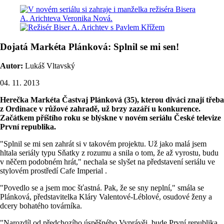
Dojatá Markéta Plánková: Splnil se mi sen!
Autor:
Lukáš Vltavský
04. 11. 2013
Herečka Markéta Častvaj Plánková (35), kterou diváci znají třeba
z Ordinace v růžové zahradě, už brzy zazáří u konkurence.
Začátkem příštího roku se blýskne v novém seriálu České televize
První republika.
"Splnil se mi sen zahrát si v takovém projektu. Už jako malá jsem
hltala seriály typu Sňatky z rozumu a snila o tom, že až vyrostu, budu
v něčem podobném hrát," nechala se slyšet na představení seriálu ve
stylovém prostředí Cafe Imperial .
"Povedlo se a jsem moc šťastná. Pak, že se sny neplní," smála se
Plánková, představitelka Kláry Valentové-Léblové, osudové ženy a
dcery bohatého továrníka.
"Narozdíl od předchozího úspěšného Vyprávěj, bude První republika