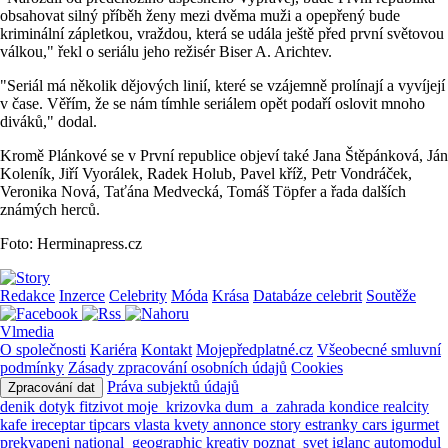
obsahovat silný příběh ženy mezi dvěma muži a opepřený bude
kriminální zápletkou, vraždou, která se udála ještě před první světovou
válkou," řekl o seriálu jeho režisér Biser A. Arichtev.
"Seriál má několik dějových linií, které se vzájemně prolínají a vyvíjejí
v čase. Věřím, že se nám tímhle seriálem opět podaří oslovit mnoho
diváků," dodal.
Kromě Plánkové se v První republice objeví také Jana Štěpánková, Ján
Koleník, Jiří Vyorálek, Radek Holub, Pavel kříž, Petr Vondráček,
Veronika Nová, Taťána Medvecká, Tomáš Töpfer a řada dalších
známých herců.
Foto: Herminapress.cz
Redakce
Inzerce
Celebrity
Móda
Krása
Databáze celebrit
Soutěže
Vlmedia
O společnosti
Kariéra
Kontakt
Mojepředplatné.cz
Všeobecné smluvní
podmínky
Zásady zpracování osobních údajů
Cookies
Práva subjektů údajů
Zpracování dat
denik
dotyk
fitzivot
moje_krizovka
dum_a_zahrada
kondice
realcity
kafe
ireceptar
tipcars
vlasta
kvety
annonce
story
estranky
cars
igurmet
prekvapeni
national_geographic
kreativ
poznat_svet
iglanc
automodul