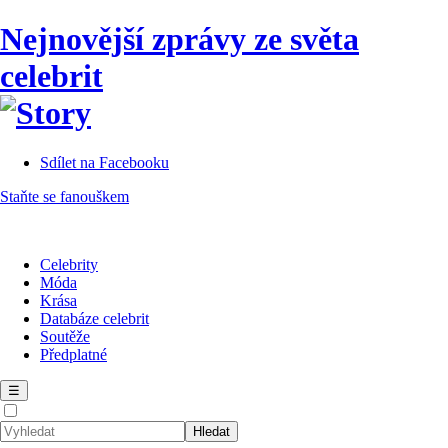
Nejnovější zprávy ze světa
celebrit
Sdílet na Facebooku
Staňte se fanouškem
Celebrity
Móda
Krása
Databáze celebrit
Soutěže
Předplatné
☰