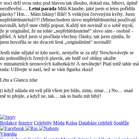
v noci drží svou ruku pod hlavou tak dlouho, dokud mu, blbovi, úplně
nezdřevění….
Letní paráda
Milá Klaudie, jaké jsem si letos pořídila
plavky? Hm… Mám bikiny! Bílé! S velikými červenými květy. Jsem
nepřehlédnutelná!!!! (Mimochodem slovo nepřehlédnutelná používají
novináři, když mne chtějí popsat. Každý ten novinář si o sobě myslí,
že je originální, že na tohle „nepřehlédnutelné“ slovo sám - osobně -
přišel. A když jsem si pročítala všechny články, tak jsem zjistila, že
jsem hovořila se sto dvaceti šesti „originálními“ novináři!
Jestli máte nějaké to kilo navíc, nestyďte se za něj! Neschovávejte se
do jednodílných černých plavek, ale hrdě své obliny ukažte
v miniaturních neonových kalhotkách! A neváhejte! Platí totiž tahle má
rada: Užívejte si nazí, než se vám figurka zkazí!
Létu a Glancu zdar
(i když nálada mi velí přát všem jen bídu, zimu, zmar…) No… snad
mě to přejde, a když ne, tak… tak to budu mít blbý!
Redakce
Inzerce
Celebrity
Móda
Krása
Databáze celebrit
Soutěže
Vlmedia