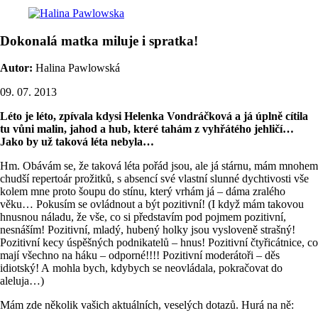
Dokonalá matka miluje i spratka!
Autor:
Halina Pawlowská
09. 07. 2013
Léto je léto, zpívala kdysi Helenka Vondráčková a já úplně cítila
tu vůni malin, jahod a hub, které tahám z vyhřátého jehličí…
Jako by už taková léta nebyla…
Hm. Obávám se, že taková léta pořád jsou, ale já stárnu, mám mnohem
chudší repertoár prožitků, s absencí své vlastní slunné dychtivosti vše
kolem mne proto šoupu do stínu, který vrhám já – dáma zralého
věku… Pokusím se ovládnout a být pozitivní! (I když mám takovou
hnusnou náladu, že vše, co si představím pod pojmem pozitivní,
nesnáším! Pozitivní, mladý, hubený holky jsou vysloveně strašný!
Pozitivní kecy úspěšných podnikatelů – hnus! Pozitivní čtyřicátnice, co
mají všechno na háku – odporné!!!! Pozitivní moderátoři – děs
idiotský! A mohla bych, kdybych se neovládala, pokračovat do
aleluja…)
Mám zde několik vašich aktuálních, veselých dotazů. Hurá na ně: