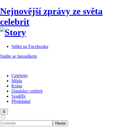
Nejnovější zprávy ze světa
celebrit
Sdílet na Facebooku
Staňte se fanouškem
Celebrity
Móda
Krása
Databáze celebrit
Soutěže
Předplatné
☰