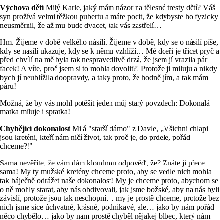
Výchova dětí
Milý Karle, jaký mám názor na tělesné tresty dětí? Váš
syn prožívá velmi těžkou pubertu a máte pocit, že kdybyste ho fyzicky
neusměrnil, že až mu bude dvacet, tak vás zastřelí…
Hm. Žijeme v době velkého násilí. Žijeme v době, kdy se o násilí píše,
kdy se násilí ukazuje, kdy se k němu vzhlíží… Mé dceři je třicet pryč a
před chvílí na mě byla tak nespravedlivě drzá, že jsem jí vrazila pár
facek! A víte, proč jsem si to mohla dovolit?! Protože ji miluju a nikdy
bych jí neublížila doopravdy, a taky proto, že hodně jím, a tak mám
páru!
Možná, že by vás mohl potěšit jeden můj starý povzdech: Dokonalá
matka miluje i spratka!
Chybějící dokonalost
Milá "starší dámo" z Davle, „Všichni chlapi
jsou kreténi, kteří nám ničí život, tak proč je, do prdele, pořád
chceme?!"
Sama nevěříte, že vám dám kloudnou odpověď, že? Znáte ji přece
sama! My ty mužské kretény chceme proto, aby se vedle nich mohla
tak báječně odrážet naše dokonalost! My je chceme proto, abychom se
o ně mohly starat, aby nás obdivovali, jak jsme božské, aby na nás byli
závislí, protože jsou tak neschopní… my je prostě chceme, protože bez
nich jsme sice úchvatné, krásné, podnikavé, ale… jako by nám pořád
něco chybělo… jako by nám prostě chyběl nějakej blbec, který nám