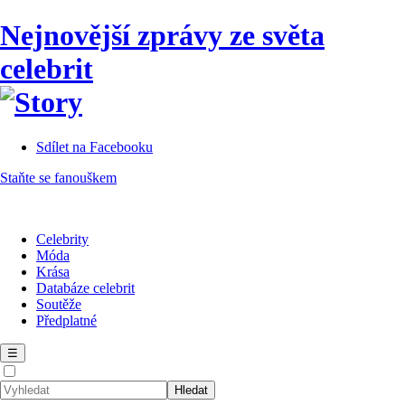
Nejnovější zprávy ze světa
celebrit
Sdílet na Facebooku
Staňte se fanouškem
Celebrity
Móda
Krása
Databáze celebrit
Soutěže
Předplatné
☰