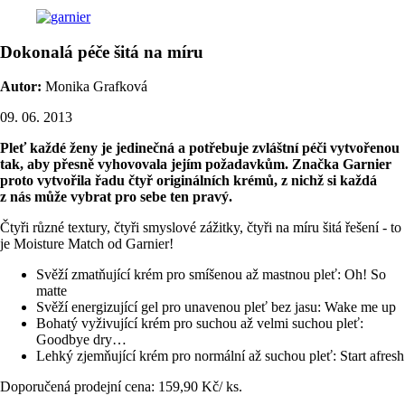
Dokonalá péče šitá na míru
Autor:
Monika Grafková
09. 06. 2013
Pleť každé ženy je jedinečná a potřebuje zvláštní péči vytvořenou
tak, aby přesně vyhovovala jejím požadavkům. Značka Garnier
proto vytvořila řadu čtyř originálních krémů, z nichž si každá
z nás může vybrat pro sebe ten pravý.
Čtyři různé textury, čtyři smyslové zážitky, čtyři na míru šitá řešení - to
je Moisture Match od Garnier!
Svěží zmatňující krém pro smíšenou až mastnou pleť: Oh! So
matte
Svěží energizující gel pro unavenou pleť bez jasu: Wake me up
Bohatý vyživující krém pro suchou až velmi suchou pleť:
Goodbye dry…
Lehký zjemňující krém pro normální až suchou pleť: Start afresh
Doporučená prodejní cena: 159,90 Kč/ ks.