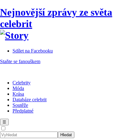
Nejnovější zprávy ze světa
celebrit
Sdílet na Facebooku
Staňte se fanouškem
Celebrity
Móda
Krása
Databáze celebrit
Soutěže
Předplatné
☰