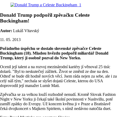
Donald Trump podpořil zpěvačku Celeste
Buckingham!
Autor:
Lukáš Vltavský
11. 05. 2013
Pořádného úspěchu se dostalo slovenské zpěvačce Celeste
Buckingham (18). Mladou hvězdu podpořil miliardář Donald
Trump, který ji osobně pozval do New Yorku.
Ocenil její talent a na rozvoj mezinárodní kariéry jí věnoval 25 tisíc
dolarů. "Byl to neskutečný zážitek. Život se změnil ze dne na den.
Odteď se bude dít hodně nových věcí. Jsem ráda nejen za sebe, ale i za
celý náš tým," nechala se slyšet dojatá Celeste, kterou do USA
doprovodil její manažer Lumír Mati.
Zpěvačka se za velkou louží rozhodně nenudí. Kromě Slovak Fashion
Night v New Yorku ji čekají také školní povinnosti v Nashvillu, poté
zamíří zpátky do Evropy. Už koncem května ji v Praze a Bratislavě
čeká dvojkoncert s Majkem Spiritem, s nímž nedávno natočila duet.