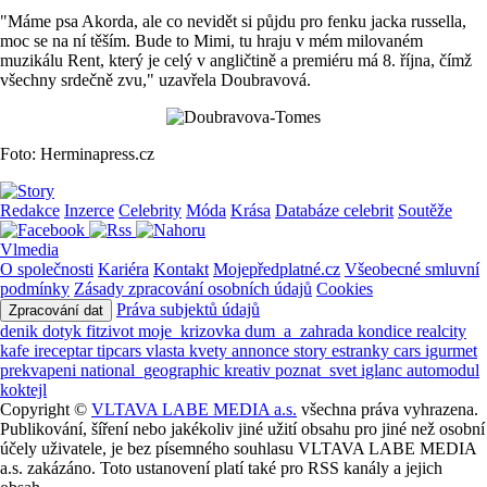
"Máme psa Akorda, ale co nevidět si půjdu pro fenku jacka russella,
moc se na ní těším. Bude to Mimi, tu hraju v mém milovaném
muzikálu Rent, který je celý v angličtině a premiéru má 8. října, čímž
všechny srdečně zvu," uzavřela Doubravová.
Foto: Herminapress.cz
Redakce
Inzerce
Celebrity
Móda
Krása
Databáze celebrit
Soutěže
Vlmedia
O společnosti
Kariéra
Kontakt
Mojepředplatné.cz
Všeobecné smluvní
podmínky
Zásady zpracování osobních údajů
Cookies
Práva subjektů údajů
Zpracování dat
denik
dotyk
fitzivot
moje_krizovka
dum_a_zahrada
kondice
realcity
kafe
ireceptar
tipcars
vlasta
kvety
annonce
story
estranky
cars
igurmet
prekvapeni
national_geographic
kreativ
poznat_svet
iglanc
automodul
koktejl
Copyright ©
VLTAVA LABE MEDIA a.s.
všechna práva vyhrazena.
Publikování, šíření nebo jakékoliv jiné užití obsahu pro jiné než osobní
účely uživatele, je bez písemného souhlasu VLTAVA LABE MEDIA
a.s. zakázáno. Toto ustanovení platí také pro RSS kanály a jejich