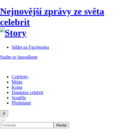
Nejnovější zprávy ze světa
celebrit
Sdílet na Facebooku
Staňte se fanouškem
Celebrity
Móda
Krása
Databáze celebrit
Soutěže
Předplatné
☰