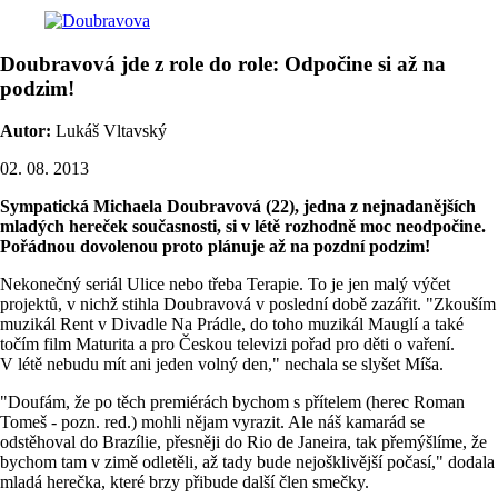
Doubravová jde z role do role: Odpočine si až na
podzim!
Autor:
Lukáš Vltavský
02. 08. 2013
Sympatická Michaela Doubravová (22), jedna z nejnadanějších
mladých hereček současnosti, si v létě rozhodně moc neodpočine.
Pořádnou dovolenou proto plánuje až na pozdní podzim!
Nekonečný seriál Ulice nebo třeba Terapie. To je jen malý výčet
projektů, v nichž stihla Doubravová v poslední době zazářit. "Zkouším
muzikál Rent v Divadle Na Prádle, do toho muzikál Mauglí a také
točím film Maturita a pro Českou televizi pořad pro děti o vaření.
V létě nebudu mít ani jeden volný den," nechala se slyšet Míša.
"Doufám, že po těch premiérách bychom s přítelem (herec Roman
Tomeš - pozn. red.) mohli nějam vyrazit. Ale náš kamarád se
odstěhoval do Brazílie, přesněji do Rio de Janeira, tak přemýšlíme, že
bychom tam v zimě odletěli, až tady bude nejošklivější počasí," dodala
mladá herečka, které brzy přibude další člen smečky.