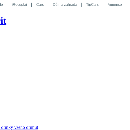
fe
iReceptář
Cars
Dům a zahrada
TipCars
Annonce
Květy
Překvapení
iGurmet
eStránky
Kreativ
iGlanc
it