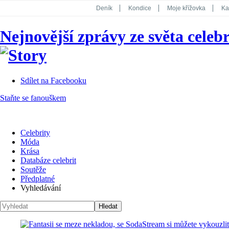
Deník
Kondice
Moje křížovka
Ka
National Geographic
Dotyk
Story
Nejnovější zprávy ze světa celebr
Koktejl
Sdílet na Facebooku
Staňte se fanouškem
Celebrity
Móda
Krása
Databáze celebrit
Soutěže
Předplatné
Vyhledávání