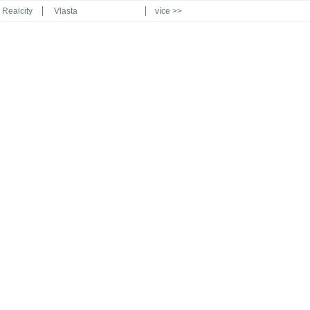
Realcity
Vlasta
více >>
Automodul.cz
Poznat svět