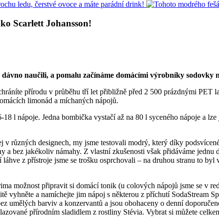
ko Scarlett Johansson!
ž dávno naučili, a pomalu začínáme domácími výrobníky sodovky 
hráníte přírodu v průběhu tří let přibližně před 2 500 prázdnými PET l
 domácích limonád a míchaných nápojů.
i 6-18 l nápoje. Jedna bombička vystačí až na 80 l syceného nápoje a l
j v různých designech, my jsme testovali modrý, který díky podsvícené
řiny a bez jakékoliv námahy. Z vlastní zkušenosti však přidáváme jedn
ní láhve z přístroje jsme se trošku osprchovali – na druhou stranu to b
 možnost připravit si domácí tonik (u colových nápojů jsme se v reda
určitě vyhněte a namíchejte jim nápoj s některou z příchutí SodaStream
u bez umělých barviv a konzervantů a jsou obohaceny o denní doporuče
vané přírodním sladidlem z rostliny Stévia. Vybrat si můžete celkem z