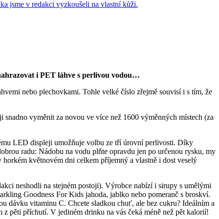
nahrazovat i PET láhve s perlivou vodou…
ahvemi nebo plechovkami. Tohle velké číslo zřejmě souvisí i s tím, že
ze ji snadno vyměnit za novou ve více než 1600 výměnných místech (za
mu LED displeji umožňuje volbu ze tří úrovní perlivosti. Díky
u dobrou radu: Nádobu na vodu plňte opravdu jen po určenou rysku, my
yl v horkém květnovém dni celkem příjemný a vlastně i dost veselý
kci neshodli na stejném postoji). Výrobce nabízí i sirupy s umělými
 Sparkling Goodness For Kids jahoda, jablko nebo pomeranč s broskví.
nou dávku vitaminu C. Chcete sladkou chuť, ale bez cukru? Ideálním a
 pěti příchutí. V jediném drinku na vás čeká méně než pět kalorií!