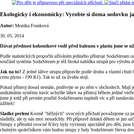
Ekologicky i ekonomicky: Vyrobte si doma sodovku ja
Autor:
Monika Franková
30. 05. 2014
Dávat přednost kohoutkové vodě před balenou v plastu jsme se u
Podle statistických propočtů užíváním jediného přístroje SodaStream oc
součástí systému SodaStream je též široká nabídka sirupů pro výrobu
Jak na to?
Z jedné láhve sirupu připravíte podle druhu a vlastní chut
cenu plynu - 199 Kč). Tak to už za úvahu stojí.
Pokud přístroj dosud nemáte, podívejte se po něm v obchodech. Mají je
unikátnímu systému navíc uchytíte láhev na přístroj během jediné vte
jsme ji totiž při prvním použití SodaStreamu naplnili víc a při sundavá
zážitek!
Sladké perlení
Kromě "běžných" ovocných příchutí považujeme za prima
sladidly, ale ty nás moc nenadchly. Při přípravě drinků dětem se jim 
Sirupy z přírodní ovocné šťávy byly vyvinuty speciálně pro děti, jso
chutným společníkem vám budou sirupy z řady SodaStream Stevia doslazo