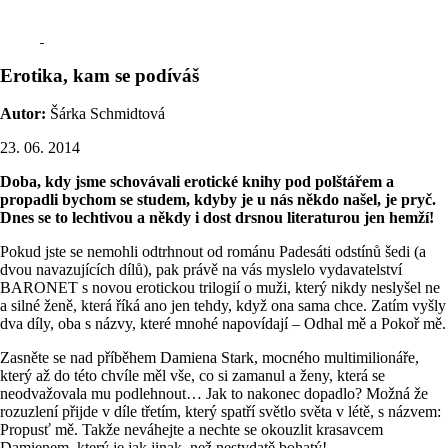
Erotika, kam se podíváš
Autor:
Šárka Schmidtová
23. 06. 2014
Doba, kdy jsme schovávali erotické knihy pod polštářem a
propadli bychom se studem, kdyby je u nás někdo našel, je pryč.
Dnes se to lechtivou a někdy i dost drsnou literaturou jen hemží!
Pokud jste se nemohli odtrhnout od románu Padesáti odstínů šedi (a
dvou navazujících dílů), pak právě na vás myslelo vydavatelství
BARONET s novou erotickou trilogií o muži, který nikdy neslyšel ne
a silné ženě, která říká ano jen tehdy, když ona sama chce. Zatím vyšly
dva díly, oba s názvy, které mnohé napovídají – Odhal mě a Pokoř mě.
Zasněte se nad příběhem Damiena Stark, mocného multimilionáře,
který až do této chvíle měl vše, co si zamanul a ženy, která se
neodvažovala mu podlehnout… Jak to nakonec dopadlo? Možná že
rozuzlení přijde v díle třetím, který spatří světlo světa v létě, s názvem:
Propusť mě. Takže neváhejte a nechte se okouzlit krasavcem
Damienem, který je jak jinak, než nestydatě bohatý!