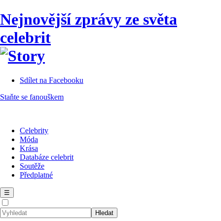
Nejnovější zprávy ze světa
celebrit
Sdílet na Facebooku
Staňte se fanouškem
Celebrity
Móda
Krása
Databáze celebrit
Soutěže
Předplatné
☰