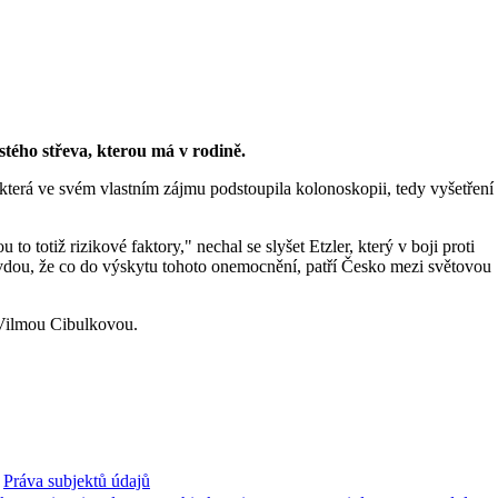
stého střeva, kterou má v rodině.
 která ve svém vlastním zájmu podstoupila kolonoskopii, tedy vyšetření
to totiž rizikové faktory," nechal se slyšet Etzler, který v boji proti
avdou, že co do výskytu tohoto onemocnění, patří Česko mezi světovou
 Vilmou Cibulkovou.
Práva subjektů údajů