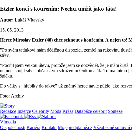
Etzler končí s kouřením: Nechci umřít jako táta!
Autor:
Lukáš Vltavský
15. 05. 2013
Herec Miroslav Etzler (48) chce seknout s kouřením. A nejen to! Mn
"Po svém tatínkovi mám dědičnou dispozici, zemřel na rakovinu tlustéh
střev.
"Pocítil jsem velkou úlevu, protože jsem se dozvěděl, že je mám čistá. I t
nemoci spojil síly s občanským sdružením Onkomaják. To má mimo jiné 
špičku.
Do války s "hřebíky do rakve" už známý herec navíc půjde jako rozved
Foto: Archiv
Redakce
Inzerce
Celebrity
Móda
Krása
Databáze celebrit
Soutěže
Vlmedia
O společnosti
Kariéra
Kontakt
Mojepředplatné.cz
Všeobecné smluvní