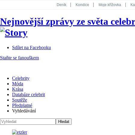
Deník
Kondice
Moje křížovka
Ka
National Geographic
Dotyk
Story
Nejnovější zprávy ze světa celebr
Koktejl
Sdílet na Facebooku
Staňte se fanouškem
Celebrity
Móda
Krása
Databáze celebrit
Soutěže
Předplatné
Vyhledávání