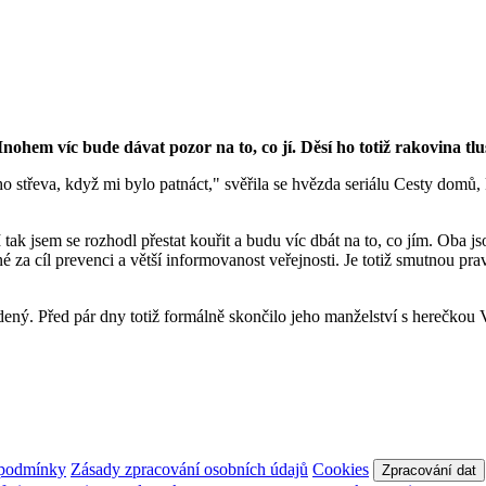
ohem víc bude dávat pozor na to, co jí. Děsí ho totiž rakovina tlu
o střeva, když mi bylo patnáct," svěřila se hvězda seriálu Cesty domů,
ak jsem se rozhodl přestat kouřit a budu víc dbát na to, co jím. Oba jsou 
za cíl prevenci a větší informovanost veřejnosti. Je totiž smutnou pr
ený. Před pár dny totiž formálně skončilo jeho manželství s herečkou
 podmínky
Zásady zpracování osobních údajů
Cookies
Zpracování dat