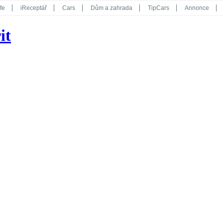
fe
iReceptář
Cars
Dům a zahrada
TipCars
Annonce
Květy
Překvapení
iGurmet
eStránky
Kreativ
iGlanc
it