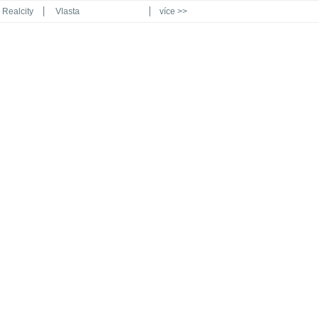
Realcity
Vlasta
více >>
Automodul.cz
Poznat svět