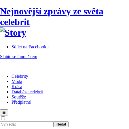
Nejnovější zprávy ze světa
celebrit
Sdílet na Facebooku
Staňte se fanouškem
Celebrity
Móda
Krása
Databáze celebrit
Soutěže
Předplatné
☰