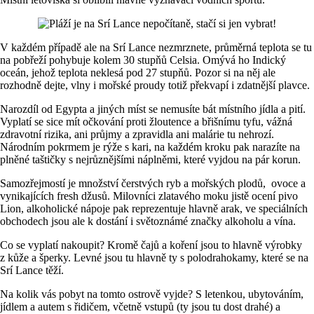
V každém případě ale na Srí Lance nezmrznete, průměrná teplota se tu
na pobřeží pohybuje kolem 30 stupňů Celsia. Omývá ho Indický
oceán, jehož teplota neklesá pod 27 stupňů. Pozor si na něj ale
rozhodně dejte, vlny i mořské proudy totiž překvapí i zdatnější plavce.
Narozdíl od Egypta a jiných míst se nemusíte bát místního jídla a pití.
Vyplatí se sice mít očkování proti žloutence a břišnímu tyfu, vážná
zdravotní rizika, ani průjmy a zpravidla ani malárie tu nehrozí.
Národním pokrmem je rýže s kari, na každém kroku pak narazíte na
plněné taštičky s nejrůznějšími náplněmi, které vyjdou na pár korun.
Samozřejmostí je množství čerstvých ryb a mořských plodů, ovoce a
vynikajících fresh džusů. Milovníci zlatavého moku jistě ocení pivo
Lion, alkoholické nápoje pak reprezentuje hlavně arak, ve speciálních
obchodech jsou ale k dostání i světoznámé značky alkoholu a vína.
Co se vyplatí nakoupit? Kromě čajů a koření jsou to hlavně výrobky
z kůže a šperky. Levné jsou tu hlavně ty s polodrahokamy, které se na
Srí Lance těží.
Na kolik vás pobyt na tomto ostrově vyjde? S letenkou, ubytováním,
jídlem a autem s řidičem, včetně vstupů (ty jsou tu dost drahé) a