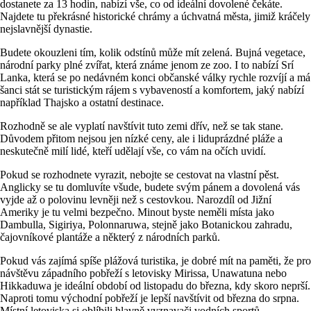
dostanete za 13 hodin, nabízí vše, co od ideální dovolené čekáte.
Najdete tu překrásné historické chrámy a úchvatná města, jimiž kráčely
nejslavnější dynastie.
Budete okouzleni tím, kolik odstínů může mít zelená. Bujná vegetace,
národní parky plné zvířat, která známe jenom ze zoo. I to nabízí Srí
Lanka, která se po nedávném konci občanské války rychle rozvíjí a má
šanci stát se turistickým rájem s vybaveností a komfortem, jaký nabízí
například Thajsko a ostatní destinace.
Rozhodně se ale vyplatí navštívit tuto zemi dřív, než se tak stane.
Důvodem přitom nejsou jen nízké ceny, ale i liduprázdné pláže a
neskutečně milí lidé, kteří udělají vše, co vám na očích uvidí.
Pokud se rozhodnete vyrazit, nebojte se cestovat na vlastní pěst.
Anglicky se tu domluvíte všude, budete svým pánem a dovolená vás
vyjde až o polovinu levněji než s cestovkou. Narozdíl od Jižní
Ameriky je tu velmi bezpečno. Minout byste neměli místa jako
Dambulla, Sigiriya, Polonnaruwa, stejně jako Botanickou zahradu,
čajovníkové plantáže a některý z národních parků.
Pokud vás zajímá spíše plážová turistika, je dobré mít na paměti, že pro
návštěvu západního pobřeží s letovisky Mirissa, Unawatuna nebo
Hikkaduwa je ideální období od listopadu do března, kdy skoro neprší.
Naproti tomu východní pobřeží je lepší navštívit od března do srpna.
Místní letoviska si oblíbili hlavně vyznavači vodních sportů.