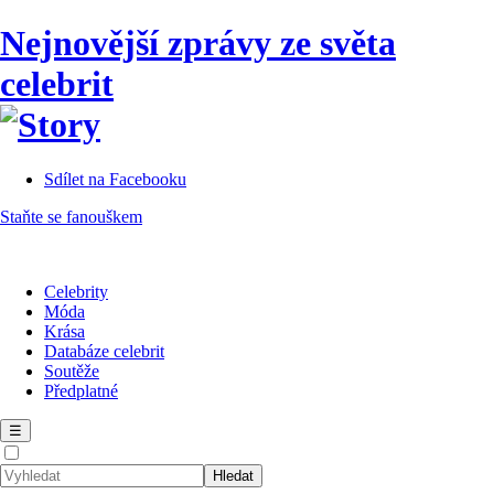
Nejnovější zprávy ze světa
celebrit
Sdílet na Facebooku
Staňte se fanouškem
Celebrity
Móda
Krása
Databáze celebrit
Soutěže
Předplatné
☰