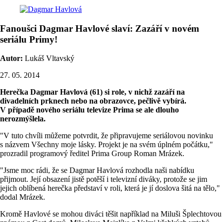
Fanoušci Dagmar Havlové slaví: Zazáří v novém
seriálu Primy!
Autor:
Lukáš Vltavský
27. 05. 2014
Herečka Dagmar Havlová (61) si role, v nichž zazáří na
divadelních prknech nebo na obrazovce, pečlivě vybírá.
V případě nového seriálu televize Prima se ale dlouho
nerozmýšlela.
"V tuto chvíli můžeme potvrdit, že připravujeme seriálovou novinku
s názvem Všechny moje lásky. Projekt je na svém úplném počátku,"
prozradil programový ředitel Prima Group Roman Mrázek.
"Jsme moc rádi, že se Dagmar Havlová rozhodla naši nabídku
přijmout. Její obsazení jistě potěší i televizní diváky, protože se jim
jejich oblíbená herečka představí v roli, která je jí doslova šitá na tělo,"
dodal Mrázek.
Kromě Havlové se mohou diváci těšit například na Miluši Šplechtovou