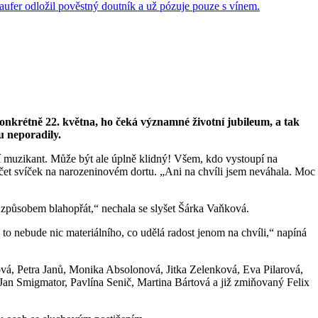
ů, konkrétně 22. května, ho čeká významné životní jubileum, a tak
u neporadily.
ní muzikant. Může být ale úplně klidný! Všem, kdo vystoupí na
očet svíček na narozeninovém dortu. „Ani na chvíli jsem neváhala. Moc
 způsobem blahopřát,“ nechala se slyšet Šárka Vaňková.
to nebude nic materiálního, co udělá radost jenom na chvíli,“ napíná
vá, Petra Janů, Monika Absolonová, Jitka Zelenková, Eva Pilarová,
Jan Smigmator, Pavlína Senič, Martina Bártová a již zmiňovaný Felix