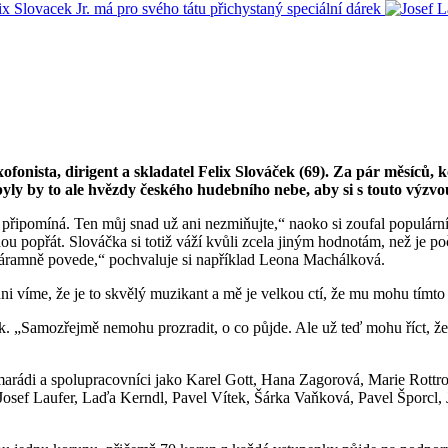
 saxofonista, dirigent a skladatel Felix Slováček (69). Za pár měsíc
Nebyly by to ale hvězdy českého hudebního nebe, aby si s touto výzvo
d připomíná. Ten můj snad už ani nezmiňujte,“ naoko si zoufal populár
u popřát. Slováčka si totiž váží kvůli zcela jiným hodnotám, než je p
 náramně povede,“ pochvaluje si například Leona Machálková.
 víme, že je to skvělý muzikant a mě je velkou ctí, že mu mohu tímto
ek. „Samozřejmě nemohu prozradit, o co půjde. Ale už teď mohu říct, že 
arádi a spolupracovníci jako Karel Gott, Hana Zagorová, Marie Rottro
osef Laufer, Laďa Kerndl, Pavel Vítek, Šárka Vaňková, Pavel Šporcl, 