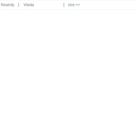
Realcity
Vlasta
více >>
Automodul.cz
Poznat svět