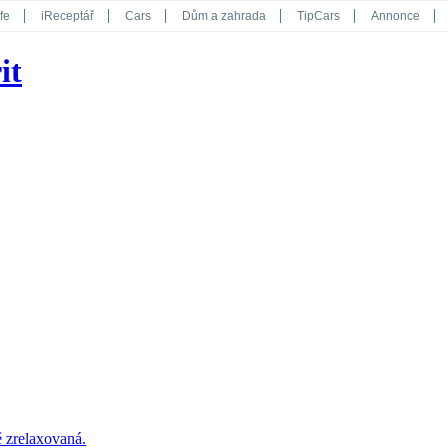
fe
iReceptář
Cars
Dům a zahrada
TipCars
Annonce
Květy
Překvapení
iGurmet
eStránky
Kreativ
iGlanc
it