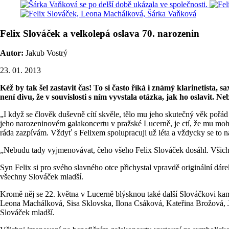
Felix Slováček a velkolepá oslava 70. narozenin
Autor:
Jakub Vostrý
23. 01. 2013
Kéž by tak šel zastavit čas! To si často říká i známý klarinetista,
není divu, že v souvislosti s ním vyvstala otázka, jak ho oslavit. 
„I když se člověk duševně cítí skvěle, tělo mu jeho skutečný věk pořá
jeho narozeninovém galakoncertu v pražské Lucerně, je ctí, že mu moho
ráda zazpívám. Vždyť s Felixem spolupracuji už léta a vždycky se to
„Nebudu tady vyjmenovávat, čeho všeho Felix Slováček dosáhl. Všichni
Syn Felix si pro svého slavného otce přichystal vpravdě originální dár
všechny Slováček mladší.
Kromě něj se 22. května v Lucerně blýsknou také další Slováčkovi kam
Leona Machálková, Sisa Sklovska, Ilona Csáková, Kateřina Brožová, J
Slováček mladší.