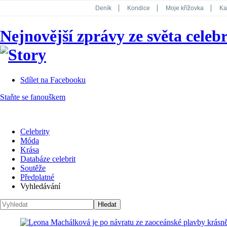
Deník
Kondice
Moje křížovka
Ka
National Geographic
Dotyk
Story
Nejnovější zprávy ze světa celebr
Koktejl
Sdílet na Facebooku
Staňte se fanouškem
Celebrity
Móda
Krása
Databáze celebrit
Soutěže
Předplatné
Vyhledávání