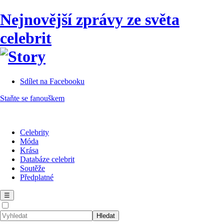
Nejnovější zprávy ze světa
celebrit
Sdílet na Facebooku
Staňte se fanouškem
Celebrity
Móda
Krása
Databáze celebrit
Soutěže
Předplatné
☰