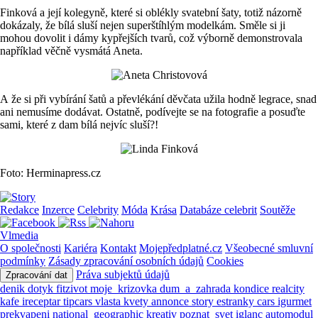
Finková a její kolegyně, které si oblékly svatební šaty, totiž názorně
dokázaly, že bílá sluší nejen superštíhlým modelkám. Směle si ji
mohou dovolit i dámy kypřejších tvarů, což výborně demonstrovala
například věčně vysmátá Aneta.
A že si při vybírání šatů a převlékání děvčata užila hodně legrace, snad
ani nemusíme dodávat. Ostatně, podívejte se na fotografie a posuďte
sami, které z dam bílá nejvíc sluší?!
Foto: Herminapress.cz
Redakce
Inzerce
Celebrity
Móda
Krása
Databáze celebrit
Soutěže
Vlmedia
O společnosti
Kariéra
Kontakt
Mojepředplatné.cz
Všeobecné smluvní
podmínky
Zásady zpracování osobních údajů
Cookies
Práva subjektů údajů
Zpracování dat
denik
dotyk
fitzivot
moje_krizovka
dum_a_zahrada
kondice
realcity
kafe
ireceptar
tipcars
vlasta
kvety
annonce
story
estranky
cars
igurmet
prekvapeni
national_geographic
kreativ
poznat_svet
iglanc
automodul