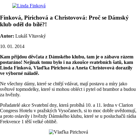
Finková, Pirichová a Christovová: Proč se Dámský
klub oděl do bílé?!
Autor:
Lukáš Vltavský
10. 01. 2014
Kam přijdou děvčata z Dámského klubu, tam je o zábavu rázem
postaráno! Nejinak tomu bylo i na zkoušce svatebních šatů, kam
Linda Finková, Vlaďka Pirichová a Aneta Christovová dorazily
ve výborné náladě.
Ne všechny dámy, které se chtějí vdávat, mají postavu a míry jako
světové topmodelky, které si mohou obléct i pytel od brambor a budou
za hvězdy.
Pořadatelé akce Svatební dny, která probíhá 10. a 11. ledna v Clarion
Congress Hotelu v pražských Vysočanech, si to moc dobře uvědomují,
a proto oslavily i hvězdy Dámského klubu, které se u posluchačů rádia
Frekvence 1 těší velké oblibě.