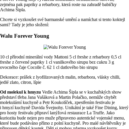
zejména pak papriky a rebarbory, která roste na zahradě babičky
Achima Šipla.
Chcete si vyzkoušet své barmanské umění a namíchat si tento koktejl
sami? Tady je jeho složení:
Walu Forever Young
10 cl přírodní minerální vody Mattoni 5 cl freshe z rebarbory 0,5 cl
freshe z červené papriky 1 cl vanilkového sirupu bez cukru 3 g
ovocného čaje Cocolle č. 62 1 cl datlového bio sirupu
Dekorace: prášek z lyofilizovaných malin, rebarbora, vlásky chilli,
jedlé zlato, citron, lípie
Od molekul k hmyzu
Vedle Achima Šipla se v kuchařských show
představí třeba Jana Vašáková a Martin Polačko, nemůže chybět
molekulární kuchyně a Petr Koukolíček, zpestřením festivalu je
i hmyzí kuchyně Davida Švejnohy. Unikátní je také Fine Dining, který
pro hosty festivalu připraví lanýžová restaurace La Truffe. Jako
kuriozita bude nejen pro muže připraveno autentické vojenské menu,
které bude podáváno přímo z polní kuchyně. Pro malé návštěvníky je
připraven dětský koutek. Děti si mohou zdarma vyzkoušet kurzy