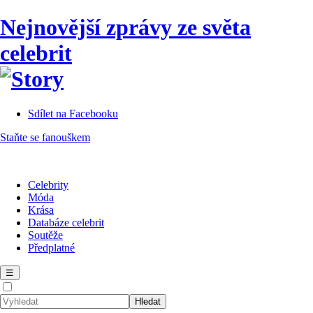
Nejnovější zprávy ze světa
celebrit
Sdílet na Facebooku
Staňte se fanouškem
Celebrity
Móda
Krása
Databáze celebrit
Soutěže
Předplatné
☰