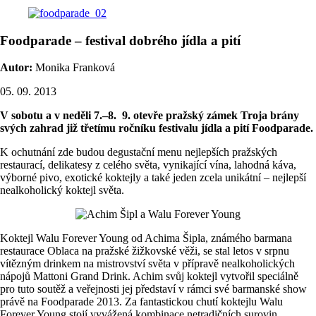
Foodparade – festival dobrého jídla a pití
Autor:
Monika Franková
05. 09. 2013
V sobotu a v neděli 7.–8. 9. otevře pražský zámek Troja brány
svých zahrad již třetímu ročníku festivalu jídla a pití Foodparade.
K ochutnání zde budou degustační menu nejlepších pražských
restaurací, delikatesy z celého světa, vynikající vína, lahodná káva,
výborné pivo, exotické koktejly a také jeden zcela unikátní – nejlepší
nealkoholický koktejl světa.
Koktejl Walu Forever Young od Achima Šipla, známého barmana
restaurace Oblaca na pražské žižkovské věži, se stal letos v srpnu
vítězným drinkem na mistrovství světa v přípravě nealkoholických
nápojů Mattoni Grand Drink. Achim svůj koktejl vytvořil speciálně
pro tuto soutěž a veřejnosti jej představí v rámci své barmanské show
právě na Foodparade 2013. Za fantastickou chutí koktejlu Walu
Forever Young stojí vyvážená kombinace netradičních surovin,