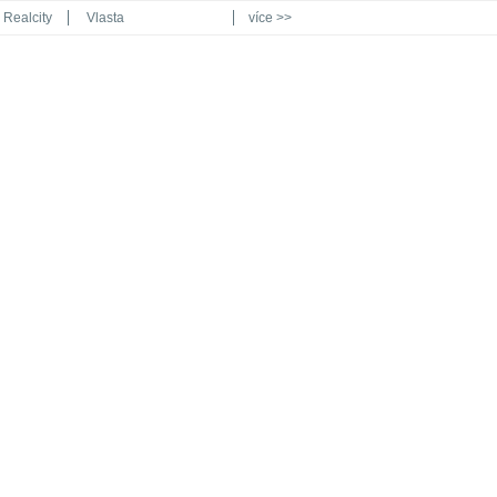
Realcity
Vlasta
více >>
Automodul.cz
Poznat svět