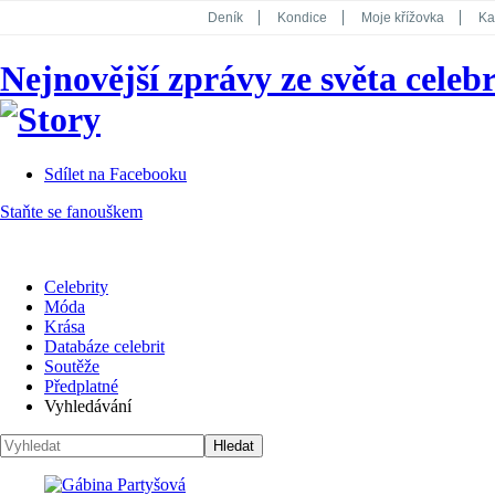
Deník
Kondice
Moje křížovka
Ka
National Geographic
Dotyk
Story
Nejnovější zprávy ze světa celebr
Koktejl
Sdílet na Facebooku
Staňte se fanouškem
Celebrity
Móda
Krása
Databáze celebrit
Soutěže
Předplatné
Vyhledávání