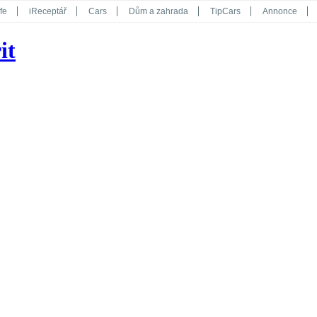
fe
iReceptář
Cars
Dům a zahrada
TipCars
Annonce
Květy
Překvapení
iGurmet
eStránky
Kreativ
iGlanc
it