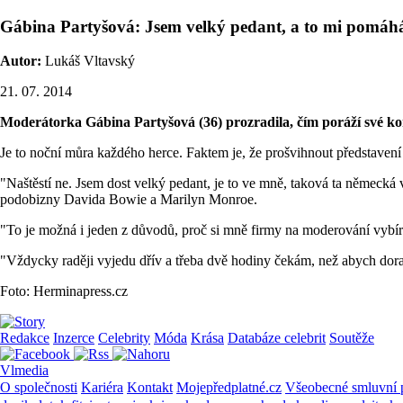
Gábina Partyšová: Jsem velký pedant, a to mi pomáh
Autor:
Lukáš Vltavský
21. 07. 2014
Moderátorka Gábina Partyšová (36) prozradila, čím poráží své kon
Je to noční můra každého herce. Faktem je, že prošvihnout představen
"Naštěstí ne. Jsem dost velký pedant, je to ve mně, taková ta německá
podobizny Davida Bowie a Marilyn Monroe.
"To je možná i jeden z důvodů, proč si mně firmy na moderování vybíra
"Vždycky raději vyjedu dřív a třeba dvě hodiny čekám, než abych dorazi
Foto: Herminapress.cz
Redakce
Inzerce
Celebrity
Móda
Krása
Databáze celebrit
Soutěže
Vlmedia
O společnosti
Kariéra
Kontakt
Mojepředplatné.cz
Všeobecné smluvní