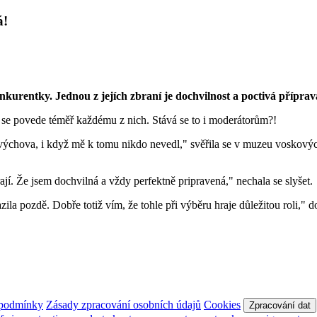
á!
kurentky. Jednou z jejích zbraní je dochvilnost a poctivá příprav
í se povede téměř každému z nich. Stává se to i moderátorům?!
 výchova, i když mě k tomu nikdo nevedl," svěřila se v muzeu voskovýc
jí. Že jsem dochvilná a vždy perfektně pripravená," nechala se slyšet.
la pozdě. Dobře totiž vím, že tohle při výběru hraje důležitou roli," d
 podmínky
Zásady zpracování osobních údajů
Cookies
Zpracování dat