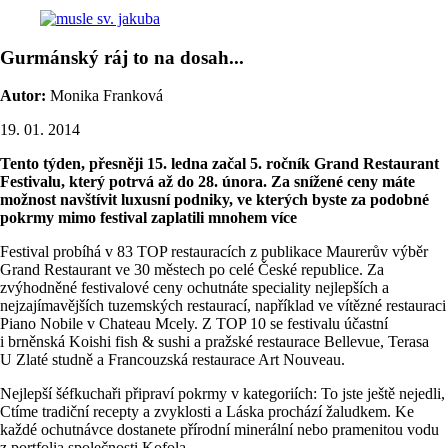
Gurmánský ráj to na dosah...
Autor:
Monika Franková
19. 01. 2014
Tento týden, přesněji 15. ledna začal 5. ročník Grand Restaurant
Festivalu, který potrvá až do 28. února. Za snížené ceny máte
možnost navštívit luxusní podniky, ve kterých byste za podobné
pokrmy mimo festival zaplatili mnohem více
Festival probíhá v 83 TOP restauracích z publikace Maurerův výběr
Grand Restaurant ve 30 městech po celé České republice. Za
zvýhodněné festivalové ceny ochutnáte speciality nejlepších a
nejzajímavějších tuzemských restaurací, například ve vítězné restauraci
Piano Nobile v Chateau Mcely. Z TOP 10 se festivalu účastní
i brněnská Koishi fish & sushi a pražské restaurace Bellevue, Terasa
U Zlaté studně a Francouzská restaurace Art Nouveau.
Nejlepší šéfkuchaři připraví pokrmy v kategoriích: To jste ještě nejedli,
Ctíme tradiční recepty a zvyklosti a Láska prochází žaludkem. Ke
každé ochutnávce dostanete přírodní minerální nebo pramenitou vodu
z portfolia společnosti Kofola.