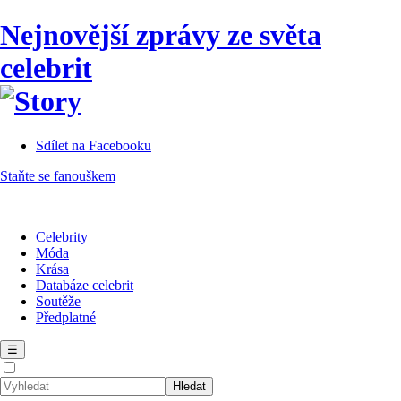
Nejnovější zprávy ze světa
celebrit
Sdílet na Facebooku
Staňte se fanouškem
Celebrity
Móda
Krása
Databáze celebrit
Soutěže
Předplatné
☰