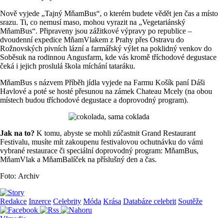
Nově vyjede „Tajný MňamBus“, o kterém budete vědět jen čas a místo
srazu. Ti, co nemusí maso, mohou vyrazit na „Vegetariánský
MňamBus“. Připraveny jsou zážitkové výpravy po republice –
dvoudenní expedice MňamVlakem z Prahy přes Ostravu do
Rožnovských pivních lázní a farmářský výlet na poklidný venkov do
Soběsuk na rodinnou Angusfarm, kde vás kromě tříchodové degustace
čeká i jejich proslulá škola míchání tataráku.
MňamBus s názvem Příběh jídla vyjede na Farmu Košík paní Dáši
Havlové a poté se hosté přesunou na zámek Chateau Mcely (na obou
místech budou tříchodové degustace a doprovodný program).
Jak na to?
K tomu, abyste se mohli zúčastnit Grand Restaurant
Festivalu, musíte mít zakoupenu festivalovou ochutnávku do vámi
vybrané restaurace či speciální doprovodný program: MňamBus,
MňamVlak a MňamBalíček na příslušný den a čas.
Foto: Archiv
Redakce
Inzerce
Celebrity
Móda
Krása
Databáze celebrit
Soutěže