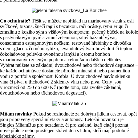
Co ochutnáte?
Těšit se můžete například na marinovaný steak z oslí
svíčkové, bizona, šnečí ragú s bazalkou, račí ocásky, rybu Fugu či
zmrzlinu z kozího sýra s višňovým kompotem, pečený bůček na kofole
s pastyňákovým pyré a zimní zeleninou, silný bažantí vývar,
consommé s estragonovým nočkem, restované hřebínky z divočáka
s demi-glace z černého rybízu, levandulový tvarohový dort či teplou
čokoládovou polévku ovoněnou lanýži a k tomu bonbon
s marinovaným zeleným pepřem a celou řadu dalších delikates…
Vybírat můžete ze základní, dvouchodové nebo tříchodové degustace –
ke každé ochutnávce dostanete přírodní minerální nebo pramenitou
vodu z portfolia společnosti Kofola. U dvouchodové navíc sklenku
vína či piva, u tříchodové 2 sklenky vína nebo piva. Ceny jsou
v rozmezí od 250 do 600 Kč (podle toho, zda zvolíte základní,
dvouchodovou nebo tříchodovou degustaci).
Mňam novinky
Pokud se rozhodnete za dobrým jídlem cestovat, opět
jsou připraveny speciální vlaky a autobusy. Letošní novinkou je
Singles MňamBus pro nezadané, či pro zadané, kteří chtějí poznat
nové přátele nebo prostě jen strávit den s lidmi, kteří mají podobné
labužnické zájmy.