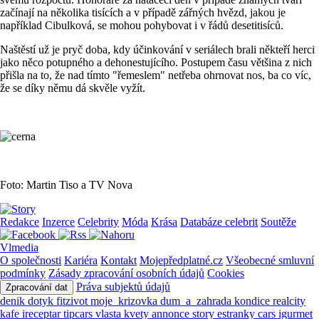
začínají na několika tisících a v případě zářných hvězd, jakou je
například Cibulková, se mohou pohybovat i v řádů desetitisíců.
Naštěstí už je pryč doba, kdy účinkování v seriálech brali někteří herci
jako něco potupného a dehonestujícího. Postupem času většina z nich
přišla na to, že nad tímto "řemeslem" netřeba ohrnovat nos, ba co víc,
že se díky němu dá skvěle vyžít.
Foto: Martin Tiso a TV Nova
Redakce
Inzerce
Celebrity
Móda
Krása
Databáze celebrit
Soutěže
Vlmedia
O společnosti
Kariéra
Kontakt
Mojepředplatné.cz
Všeobecné smluvní
podmínky
Zásady zpracování osobních údajů
Cookies
Práva subjektů údajů
Zpracování dat
denik
dotyk
fitzivot
moje_krizovka
dum_a_zahrada
kondice
realcity
kafe
ireceptar
tipcars
vlasta
kvety
annonce
story
estranky
cars
igurmet