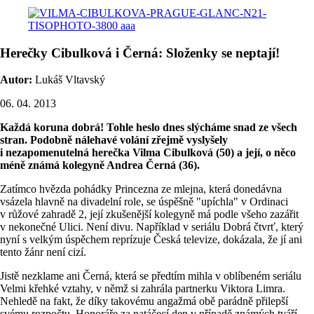
Herečky Cibulková i Černá: Složenky se neptají!
Autor:
Lukáš Vltavský
06. 04. 2013
Každá koruna dobrá! Tohle heslo dnes slýcháme snad ze všech
stran. Podobně nálehavé volání zřejmě vyslyšely
i nezapomenutelná herečka Vilma Cibulková (50) a její, o něco
méně známá kolegyně Andrea Černá (36).
Zatímco hvězda pohádky Princezna ze mlejna, která donedávna
vsázela hlavně na divadelní role, se úspěšně "upíchla" v Ordinaci
v růžové zahradě 2, její zkušenější kolegyně má podle všeho zazářit
v nekonečné Ulici. Není divu. Například v seriálu Dobrá čtvrť, který
nyní s velkým úspěchem reprízuje Česká televize, dokázala, že jí ani
tento žánr není cizí.
Jistě nezklame ani Černá, která se předtím mihla v oblíbeném seriálu
Velmi křehké vztahy, v němž si zahrála partnerku Viktora Limra.
Nehledě na fakt, že díky takovému angažmá obě parádně přilepší
svému rozpočtu. Honoráře za natáčecí den v případě známých tváří