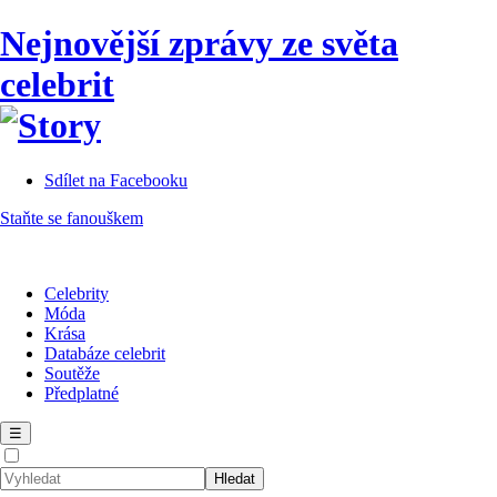
Nejnovější zprávy ze světa
celebrit
Sdílet na Facebooku
Staňte se fanouškem
Celebrity
Móda
Krása
Databáze celebrit
Soutěže
Předplatné
☰