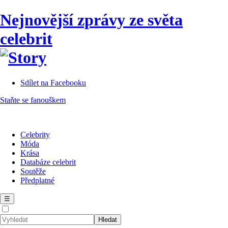
Nejnovější zprávy ze světa
celebrit
Sdílet na Facebooku
Staňte se fanouškem
Celebrity
Móda
Krása
Databáze celebrit
Soutěže
Předplatné
☰