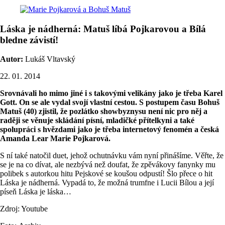
Láska je nádherná: Matuš líbá Pojkarovou a Bílá
bledne závistí!
Autor:
Lukáš Vltavský
22. 01. 2014
Srovnávali ho mimo jiné i s takovými velikány jako je třeba Karel
Gott. On se ale vydal svojí vlastní cestou. S postupem času Bohuš
Matuš (40) zjistil, že pozlátko showbyznysu není nic pro něj a
raději se věnuje skládání písní, mladičké přítelkyni a také
spolupráci s hvězdami jako je třeba internetový fenomén a česká
Amanda Lear Marie Pojkarová.
S ní také natočil duet, jehož ochutnávku vám nyní přinášíme. Věřte, že
se je na co dívat, ale nezbývá než doufat, že zpěvákovy fanynky mu
polibek s autorkou hitu Pejskové se koušou odpustí! Šlo přece o hit
Láska je nádherná. Vypadá to, že možná trumfne i Lucii Bílou a její
píseň Láska je láska…
Zdroj: Youtube