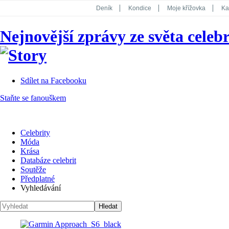
Deník
Kondice
Moje křížovka
Ka
National Geographic
Dotyk
Story
Nejnovější zprávy ze světa celebr
Koktejl
Sdílet na Facebooku
Staňte se fanouškem
Celebrity
Móda
Krása
Databáze celebrit
Soutěže
Předplatné
Vyhledávání