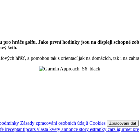
 hráče golfu. Jako první hodinky jsou na displeji schopné zobra
ový švih.
fových hřišť, a pomohou tak s orientací jak na domácích, tak i na zah
 podmínky
Zásady zpracování osobních údajů
Cookies
Zpracování dat
afe
ireceptar
tipcars
vlasta
kvety
annonce
story
estranky
cars
igurmet
pr