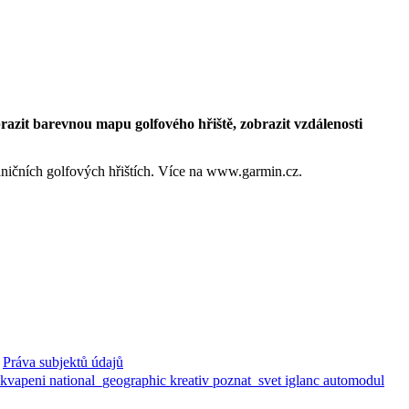
zit barevnou mapu golfového hřiště, zobrazit vzdálenosti
raničních golfových hřištích. Více na www.garmin.cz.
Práva subjektů údajů
ekvapeni
national_geographic
kreativ
poznat_svet
iglanc
automodul