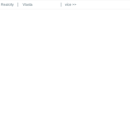
Realcity
Vlasta
více >>
Automodul.cz
Poznat svět