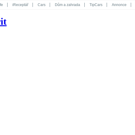
fe
iReceptář
Cars
Dům a zahrada
TipCars
Annonce
Květy
Překvapení
iGurmet
eStránky
Kreativ
iGlanc
it