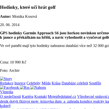
Hodinky, které učí hrát golf
Autor:
Monika Kosová
20. 06. 2014
GPS hodinky Garmin Approach S6 jsou horkou novinkou určenou pro
k jamce a překážkám na hřišti, a navíc vyhodnotit a vyučovat golf
Ve své paměti mají tyto hodinky nahranou databázi více než 32 000 gol
Cena: 10 990 Kč
Foto: Archiv
Redakce
Inzerce
Celebrity
Móda
Krása
Databáze celebrit
Soutěže
Vlmedia
O společnosti
Kariéra
Kontakt
Mojepředplatné.cz
Všeobecné smluvní
denik
dotyk
fitzivot
moje_krizovka
dum_a_zahrada
kondice
realcity
k
koktejl