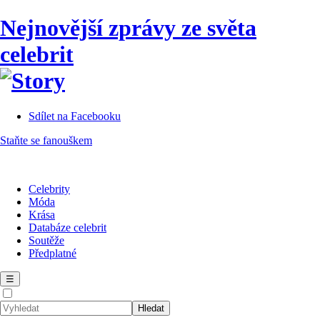
Nejnovější zprávy ze světa
celebrit
Sdílet na Facebooku
Staňte se fanouškem
Celebrity
Móda
Krása
Databáze celebrit
Soutěže
Předplatné
☰