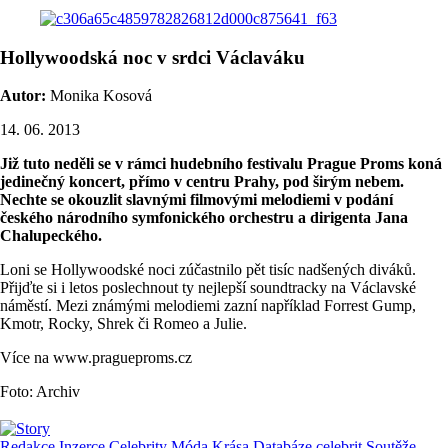
Hollywoodská noc v srdci Václaváku
Autor:
Monika Kosová
14. 06. 2013
Již tuto neděli se v rámci hudebního festivalu Prague Proms koná
jedinečný koncert, přímo v centru Prahy, pod širým nebem.
Nechte se okouzlit slavnými filmovými melodiemi v podání
českého národního symfonického orchestru a dirigenta Jana
Chalupeckého.
Loni se Hollywoodské noci zúčastnilo pět tisíc nadšených diváků.
Přijďte si i le­tos po­slech­nout ty nej­lepší soun­d­trac­ky na Václav­ské
náměstí. Mezi známými melodiemi zazní například Forrest Gump,
Kmotr, Rocky, Shrek či Romeo a Julie.
Více na www.pragueproms.cz
Foto: Archiv
Redakce
Inzerce
Celebrity
Móda
Krása
Databáze celebrit
Soutěže