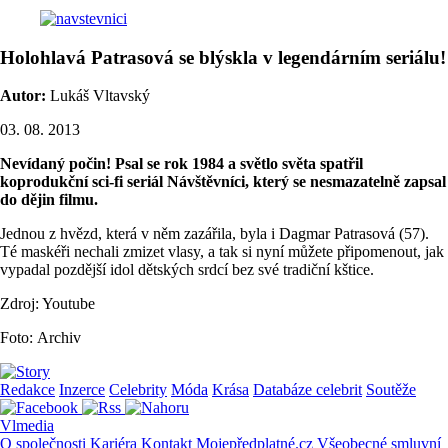
Holohlavá Patrasová se blýskla v legendárním seriálu!
Autor:
Lukáš Vltavský
03. 08. 2013
Nevídaný počin! Psal se rok 1984 a světlo světa spatřil
koprodukční sci-fi seriál Návštěvníci, který se nesmazatelně zapsal
do dějin filmu.
Jednou z hvězd, která v něm zazářila, byla i Dagmar Patrasová (57).
Té maskéři nechali zmizet vlasy, a tak si nyní můžete připomenout, jak
vypadal pozdější idol dětských srdcí bez své tradiční kštice.
Zdroj: Youtube
Foto: Archiv
Redakce
Inzerce
Celebrity
Móda
Krása
Databáze celebrit
Soutěže
Vlmedia
O společnosti
Kariéra
Kontakt
Mojepředplatné.cz
Všeobecné smluvní