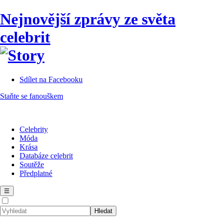
Nejnovější zprávy ze světa
celebrit
Sdílet na Facebooku
Staňte se fanouškem
Celebrity
Móda
Krása
Databáze celebrit
Soutěže
Předplatné
☰