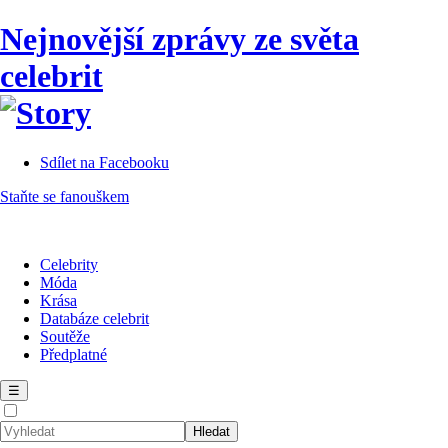
Nejnovější zprávy ze světa
celebrit
Sdílet na Facebooku
Staňte se fanouškem
Celebrity
Móda
Krása
Databáze celebrit
Soutěže
Předplatné
☰