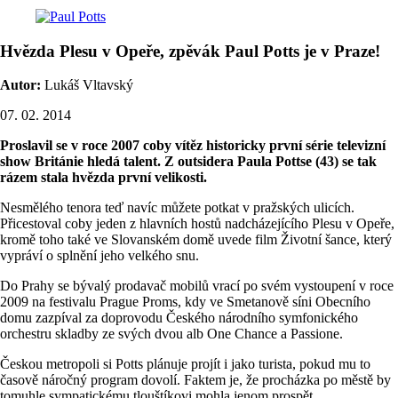
Hvězda Plesu v Opeře, zpěvák Paul Potts je v Praze!
Autor:
Lukáš Vltavský
07. 02. 2014
Proslavil se v roce 2007 coby vítěz historicky první série televizní
show Británie hledá talent. Z outsidera Paula Pottse (43) se tak
rázem stala hvězda první velikosti.
Nesmělého tenora teď navíc můžete potkat v pražských ulicích.
Přicestoval coby jeden z hlavních hostů nadcházejícího Plesu v Opeře,
kromě toho také ve Slovanském domě uvede film Životní šance, který
vypráví o splnění jeho velkého snu.
Do Prahy se bývalý prodavač mobilů vrací po svém vystoupení v roce
2009 na festivalu Prague Proms, kdy ve Smetanově síni Obecního
domu zazpíval za doprovodu Českého národního symfonického
orchestru skladby ze svých dvou alb One Chance a Passione.
Českou metropoli si Potts plánuje projít i jako turista, pokud mu to
časově náročný program dovolí. Faktem je, že procházka po městě by
tomuhle sympatickému tlouštíkovi mohla jenom prospět.