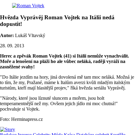
Hvězda Vyprávěj Roman Vojtek na Itálii nedá
dopustit!
Autor:
Lukáš Vltavský
28. 09. 2013
Herec a zpěvák Roman Vojtek (41) si Itálii nemůže vynachválit.
Moře a lenošení na pláži ho ale vůbec neláká, raději vyráží na
zasněžené svahy!
"Do Itálie jezdím na hory, jiná dovolená mě tam moc neláká. Možná je
to tím, že my, Pražané, máme k Italům averzi kvůli mladým italským
turistům, kteří mají hlasitější projev," říká hvězda seriálu Vyprávěj.
"Národy, které jsou líznuté sluncem a mořem, jsou holt
temperamentnější než my. Ovšem jejich jídlo mi moc chutná!"
pochvaluje si Vojtek.
Foto: Herminapress.cz
Redakce
Inzerce
Celebrity
Móda
Krása
Databáze celebrit
Soutěže