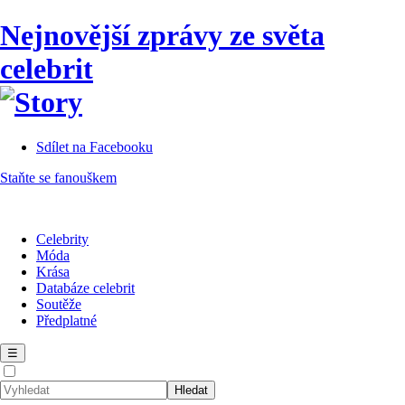
Nejnovější zprávy ze světa
celebrit
Sdílet na Facebooku
Staňte se fanouškem
Celebrity
Móda
Krása
Databáze celebrit
Soutěže
Předplatné
☰