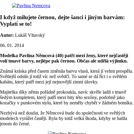
I když milujete černou, dejte šanci i jiným barvám:
Vyplatí se to!
Autor:
Lukáš Vltavský
06. 01. 2014
Modelka Pavlína Němcová (40) patří mezi ženy, které nejčastěji
volí tmavé barvy, nejlépe pak černou. Občas ale udělá výjimku.
Známá kráska před časem změnila barvu vlasů, která jí velmi prospěla.
Světlejší odstín jí totiž víc než svědčí. To samé se dá říct i o světlém
kabátu, který patří mezi její nejnovější zimní úlovky.
Majitelka díky němu pořádně prokoukla, navíc skvěle ladil s tmavě
šedým kompletem, který patří mezi hity této sezóny, podobně jako
kozačky v punkovém stylu, které by neměly chybět v žádném botníku.
Nezbývá než doufat, že Němcová bude do společnosti ve světlých
modelech vyrážet častěji. Byla by totiž velká škoda, kdyby se halila
jenom do černé.