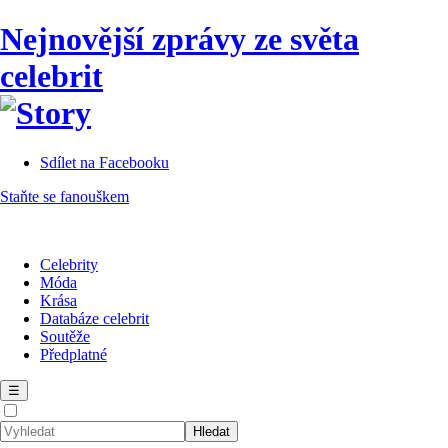
Nejnovější zprávy ze světa
celebrit
Sdílet na Facebooku
Staňte se fanouškem
Celebrity
Móda
Krása
Databáze celebrit
Soutěže
Předplatné
☰