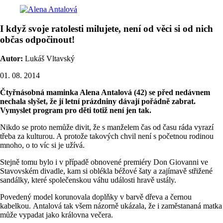
I když svoje ratolesti milujete, není od věci si od nich
občas odpočinout!
Autor:
Lukáš Vltavský
01. 08. 2014
Čtyřnásobná maminka Alena Antalová (42) se před nedávnem
nechala slyšet, že jí letní prázdniny dávají pořádně zabrat.
Vymyslet program pro děti totiž není jen tak.
Nikdo se proto nemůže divit, že s manželem čas od času ráda vyrazí
třeba za kulturou. A protože takových chvil není s početnou rodinou
mnoho, o to víc si je užívá.
Stejně tomu bylo i v případě obnovené premiéry Don Giovanni ve
Stavovském divadle, kam si oblékla béžové šaty a zajímavě střižené
sandálky, které společenskou váhu události hravě ustály.
Povedený model korunovala doplňky v barvě dřeva a černou
kabelkou. Antalová tak všem názorně ukázala, že i zaměstananá matka
může vypadat jako královna večera.