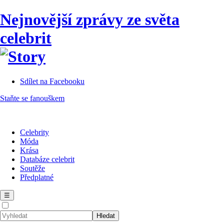
Nejnovější zprávy ze světa
celebrit
Sdílet na Facebooku
Staňte se fanouškem
Celebrity
Móda
Krása
Databáze celebrit
Soutěže
Předplatné
☰