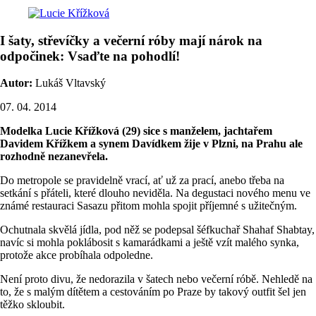
I šaty, střevíčky a večerní róby mají nárok na
odpočinek: Vsaďte na pohodlí!
Autor:
Lukáš Vltavský
07. 04. 2014
Modelka Lucie Křížková (29) sice s manželem, jachtařem
Davidem Křížkem a synem Davídkem žije v Plzni, na Prahu ale
rozhodně nezanevřela.
Do metropole se pravidelně vrací, ať už za prací, anebo třeba na
setkání s přáteli, které dlouho neviděla. Na degustaci nového menu ve
známé restauraci Sasazu přitom mohla spojit příjemné s užitečným.
Ochutnala skvělá jídla, pod něž se podepsal šéfkuchař Shahaf Shabtay,
navíc si mohla poklábosit s kamarádkami a ještě vzít malého synka,
protože akce probíhala odpoledne.
Není proto divu, že nedorazila v šatech nebo večerní róbě. Nehledě na
to, že s malým dítětem a cestováním po Praze by takový outfit šel jen
těžko skloubit.