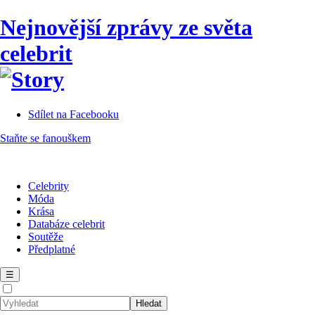
Nejnovější zprávy ze světa
celebrit
Sdílet na Facebooku
Staňte se fanouškem
Celebrity
Móda
Krása
Databáze celebrit
Soutěže
Předplatné
☰