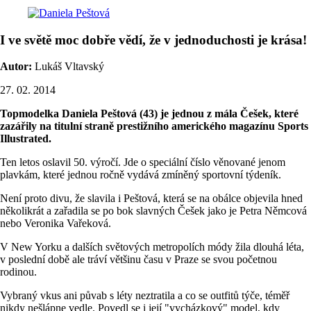
I ve světě moc dobře vědí, že v jednoduchosti je krása!
Autor:
Lukáš Vltavský
27. 02. 2014
Topmodelka Daniela Peštová (43) je jednou z mála Češek, které
zazářily na titulní straně prestižního amerického magazínu Sports
Illustrated.
Ten letos oslavil 50. výročí. Jde o speciální číslo věnované jenom
plavkám, které jednou ročně vydává zmíněný sportovní týdeník.
Není proto divu, že slavila i Peštová, která se na obálce objevila hned
několikrát a zařadila se po bok slavných Češek jako je Petra Němcová
nebo Veronika Vařeková.
V New Yorku a dalších světových metropolích módy žila dlouhá léta,
v poslední době ale tráví většinu času v Praze se svou početnou
rodinou.
Vybraný vkus ani půvab s léty neztratila a co se outfitů týče, téměř
nikdy nešlápne vedle. Povedl se i její "vycházkový" model, kdy