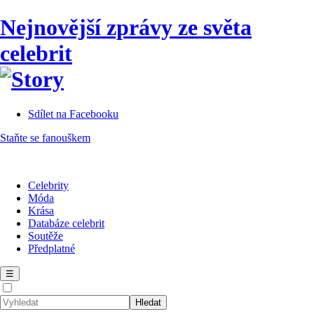
Nejnovější zprávy ze světa
celebrit
Sdílet na Facebooku
Staňte se fanouškem
Celebrity
Móda
Krása
Databáze celebrit
Soutěže
Předplatné
☰