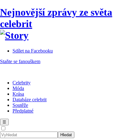
Nejnovější zprávy ze světa
celebrit
Sdílet na Facebooku
Staňte se fanouškem
Celebrity
Móda
Krása
Databáze celebrit
Soutěže
Předplatné
☰