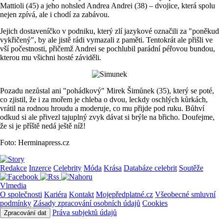
Mattioli (45) a jeho nohsled Andrea Andrei (38) – dvojice, která spolu
nejen zpívá, ale i chodí za zabávou.
Jejich dostaveníčko v podniku, který zlí jazykové označili za "poněkud
vykřičený", by ale jistě rádi vymazali z paměti. Tentokrát ale přišli ve
vší počestnosti, přičemž Andrei se pochlubil parádní péřovou bundou,
kterou mu všichni hosté záviděli.
Pozadu nezůstal ani "pohádkový" Mirek Šimůnek (35), který se poté,
co zjistil, že i za mořem je chleba o dvou, leckdy oschlých kůrkách,
vrátil na rodnou hroudu a moderuje, co mu přijde pod ruku. Bůhví
odkud si ale přivezl tajuplný zvyk dávat si brýle na břicho. Doufejme,
že si je příště nedá ještě níž!
Foto: Herminapress.cz
Redakce
Inzerce
Celebrity
Móda
Krása
Databáze celebrit
Soutěže
Vlmedia
O společnosti
Kariéra
Kontakt
Mojepředplatné.cz
Všeobecné smluvní
podmínky
Zásady zpracování osobních údajů
Cookies
Práva subjektů údajů
Zpracování dat