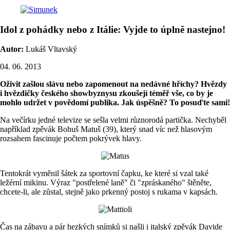
Idol z pohádky nebo z Itálie: Vyjde to úplně nastejno!
Autor:
Lukáš Vltavský
04. 06. 2013
Oživit zašlou slávu nebo zapomenout na nedávné hříchy? Hvězdy
i hvězdičky českého showbyznysu zkoušejí téměř vše, co by je
mohlo udržet v povědomí publika. Jak úspěšně? To posuďte sami!
Na večírku jedné televize se sešla velmi různorodá partička. Nechyběl
například zpěvák Bohuš Matuš (39), který snad víc než hlasovým
rozsahem fascinuje počtem pokrývek hlavy.
Tentokrát vyměnil šátek za sportovní čapku, ke které si vzal také
ležérní mikinu. Výraz "postřelené laně" či "zpráskaného" štěněte,
chcete-li, ale zůstal, stejně jako prkenný postoj s rukama v kapsách.
Čas na zábavu a pár hezkých snímků si našli i italský zpěvák Davide