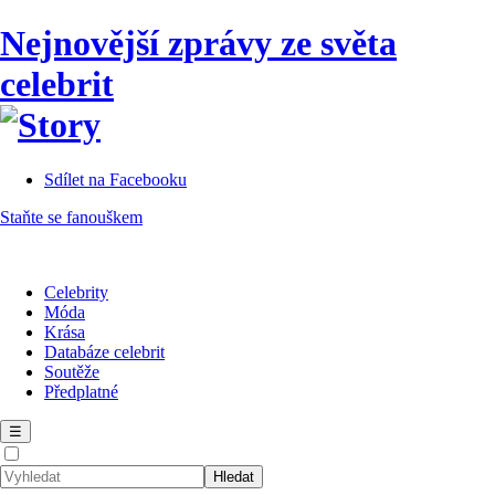
Nejnovější zprávy ze světa
celebrit
Sdílet na Facebooku
Staňte se fanouškem
Celebrity
Móda
Krása
Databáze celebrit
Soutěže
Předplatné
☰