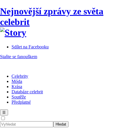
Nejnovější zprávy ze světa
celebrit
Sdílet na Facebooku
Staňte se fanouškem
Celebrity
Móda
Krása
Databáze celebrit
Soutěže
Předplatné
☰