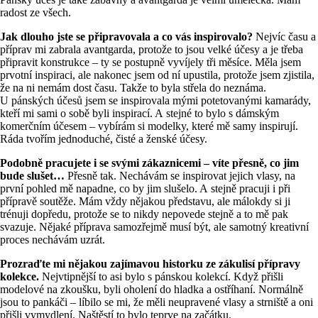
radost ze všech.
Jak dlouho jste se připravovala a co vás inspirovalo?
Nejvíc času a
příprav mi zabrala avantgarda, protože to jsou velké účesy a je třeba
připravit konstrukce – ty se postupně vyvíjely tři měsíce. Měla jsem
prvotní inspiraci, ale nakonec jsem od ní upustila, protože jsem zjistila,
že na ni nemám dost času. Takže to byla střela do neznáma.
U pánských účesů jsem se inspirovala mými potetovanými kamarády,
kteří mi sami o sobě byli inspirací. A stejné to bylo s dámským
komerčním účesem – vybírám si modelky, které mě samy inspirují.
Ráda tvořím jednoduché, čisté a ženské účesy.
Podobně pracujete i se svými zákaznicemi – víte přesně, co jim
bude slušet…
Přesně tak. Nechávám se inspirovat jejich vlasy, na
první pohled mě napadne, co by jim slušelo. A stejně pracuji i při
přípravě soutěže. Mám vždy nějakou představu, ale málokdy si ji
trénuji dopředu, protože se to nikdy nepovede stejně a to mě pak
svazuje. Nějaké příprava samozřejmě musí být, ale samotný kreativní
proces nechávám uzrát.
Prozraďte mi nějakou zajímavou historku ze zákulisí přípravy
kolekce.
Nejvtipnější to asi bylo s pánskou kolekcí. Když přišli
modelové na zkoušku, byli oholení do hladka a ostříhaní. Normálně
jsou to pankáči – líbilo se mi, že měli neupravené vlasy a strniště a oni
přišli vymydlení. Naštěstí to bylo teprve na začátku.