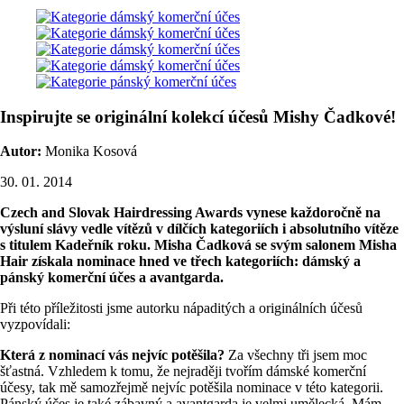
Inspirujte se originální kolekcí účesů Mishy Čadkové!
Autor:
Monika Kosová
30. 01. 2014
Czech and Slovak Hairdressing Awards vynese každoročně na
výsluní slávy vedle vítězů v dílčích kategoriích i absolutního vítěze
s titulem Kadeřník roku. Misha Čadková se svým salonem Misha
Hair získala nominace hned ve třech kategoriích: dámský a
pánský komerční účes a avantgarda.
Při této příležitosti jsme autorku nápaditých a originálních účesů
vyzpovídali:
Která z nominací vás nejvíc potěšila?
Za všechny tři jsem moc
šťastná. Vzhledem k tomu, že nejraději tvořím dámské komerční
účesy, tak mě samozřejmě nejvíc potěšila nominace v této kategorii.
Pánský účes je také zábavný a avantgarda je velmi umělecká. Mám