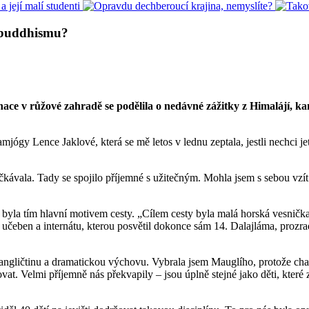
u buddhismu?
nace v růžové zahradě se podělila o nedávné zážitky z Himalájí, k
jógy Lence Jaklové, která se mě letos v lednu zeptala, jestli nechci je
kávala. Tady se spojilo příjemné s užitečným. Mohla jsem s sebou vzít i
byla tím hlavní motivem cesty. „Cílem cesty byla malá horská vesničk
učeben a internátu, kterou posvětil dokonce sám 14. Dalajláma, prozrad
gličtinu a dramatickou výchovu. Vybrala jsem Mauglího, protože chara
vat. Velmi příjemně nás překvapily – jsou úplně stejné jako děti, které z