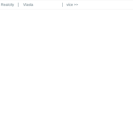
Realcity
Vlasta
více >>
Automodul.cz
Poznat svět