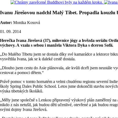
Ivanu Jirešovou nadchl Malý Tibet. Propadla kouzl
Autor:
Monika Kosová
01. 09. 2014
Herečka Ivana Jirešová (37), milovnice jógy a hvězda seriálu Ordi
výchovy. A vzala s sebou i manžela Viktora Dyka s dcerou Sofií.
„Do Malého Tibetu jsem se dostala díky své kamarádce a lektorce bikram
vysvětlila Ivana, jak se k daleké cestě dostala.
„Dlouho jsem cestu do Asie plánovala, ale kvůli dceři jsem neustále vyč
cestovat a pomoci dětem.“
Právě pomoc v tomto hornatém a velmi chudému regionu severní Indie 
školy Spring Dales Public School. Letos jsme dokončili stavbu nových 
výuka tibetských školáků.
„Měly jsme společně s Lenkou připravený výukový plán zaměřený na an
nikdo z nás netušil, jak budou děti učenlivé, otevřené a jak budou reago
svými dojmy Ivana Jirešová.