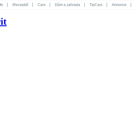
fe
iReceptář
Cars
Dům a zahrada
TipCars
Annonce
Květy
Překvapení
iGurmet
eStránky
Kreativ
iGlanc
it