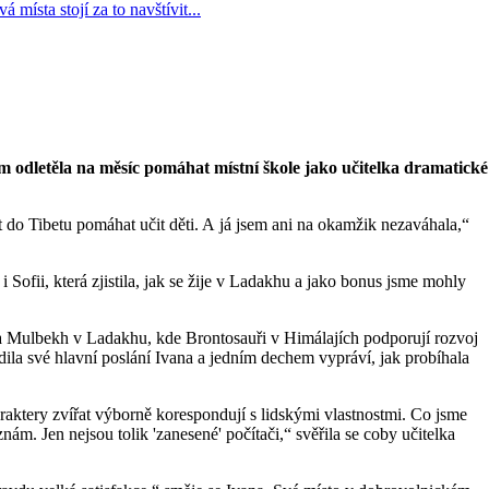
am odletěla na měsíc pomáhat místní škole jako učitelka dramatické
t do Tibetu pomáhat učit děti. A já jsem ani na okamžik nezaváhala,“
 Sofii, která zjistila, jak se žije v Ladakhu a jako bonus jsme mohly
a Mulbekh v Ladakhu, kde Brontosauři v Himálajích podporují rozvoj
ila své hlavní poslání Ivana a jedním dechem vypráví, jak probíhala
ktery zvířat výborně korespondují s lidskými vlastnostmi. Co jsme
nám. Jen nejsou tolik 'zanesené' počítači,“ svěřila se coby učitelka