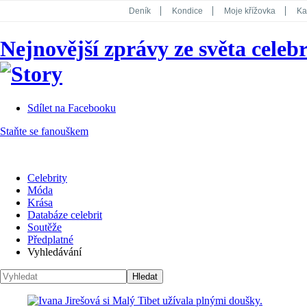
Deník
Kondice
Moje křížovka
Ka
National Geographic
Dotyk
Story
Nejnovější zprávy ze světa celebr
Koktejl
Sdílet na Facebooku
Staňte se fanouškem
Celebrity
Móda
Krása
Databáze celebrit
Soutěže
Předplatné
Vyhledávání