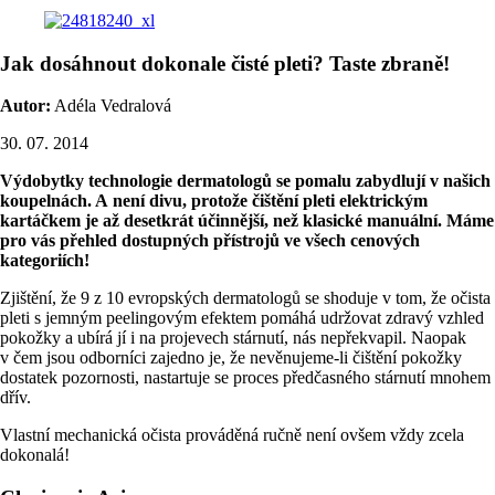
Jak dosáhnout dokonale čisté pleti? Taste zbraně!
Autor:
Adéla Vedralová
30. 07. 2014
Výdobytky technologie dermatologů se pomalu zabydlují v našich
koupelnách. A není divu, protože čištění pleti elektrickým
kartáčkem je až desetkrát účinnější, než klasické manuální. Máme
pro vás přehled dostupných přístrojů ve všech cenových
kategoriích!
Zjištění, že 9 z 10 evropských dermatologů se shoduje v tom, že očista
pleti s jemným peelingovým efektem pomáhá udržovat zdravý vzhled
pokožky a ubírá jí i na projevech stárnutí, nás nepřekvapil. Naopak
v čem jsou odborníci zajedno je, že nevěnujeme-li čištění pokožky
dostatek pozornosti, nastartuje se proces předčasného stárnutí mnohem
dřív.
Vlastní mechanická očista prováděná ručně není ovšem vždy zcela
dokonalá!