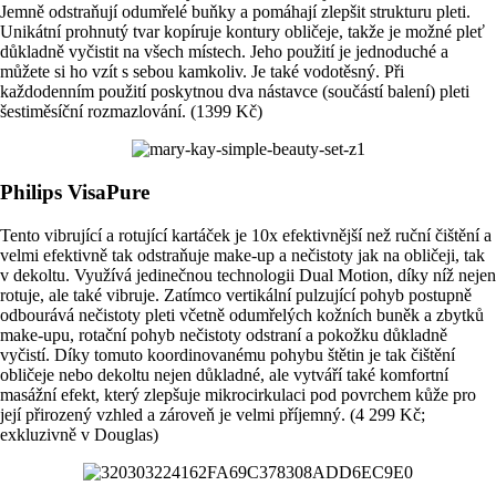
Jemně odstraňují odumřelé buňky a pomáhají zlepšit strukturu pleti.
Unikátní prohnutý tvar kopíruje kontury obličeje, takže je možné pleť
důkladně vyčistit na všech místech. Jeho použití je jednoduché a
můžete si ho vzít s sebou kamkoliv. Je také vodotěsný. Při
každodenním použití poskytnou dva nástavce (součástí balení) pleti
šestiměsíční rozmazlování. (1399 Kč)
Philips VisaPure
Tento vibrující a rotující kartáček je 10x efektivnější než ruční čištění a
velmi efektivně tak odstraňuje make-up a nečistoty jak na obličeji, tak
v dekoltu. Využívá jedinečnou technologii Dual Motion, díky níž nejen
rotuje, ale také vibruje. Zatímco vertikální pulzující pohyb postupně
odbourává nečistoty pleti včetně odumřelých kožních buněk a zbytků
make-upu, rotační pohyb nečistoty odstraní a pokožku důkladně
vyčistí. Díky tomuto koordinovanému pohybu štětin je tak čištění
obličeje nebo dekoltu nejen důkladné, ale vytváří také komfortní
masážní efekt, který zlepšuje mikrocirkulaci pod povrchem kůže pro
její přirozený vzhled a zároveň je velmi příjemný. (4 299 Kč;
exkluzivně v Douglas)