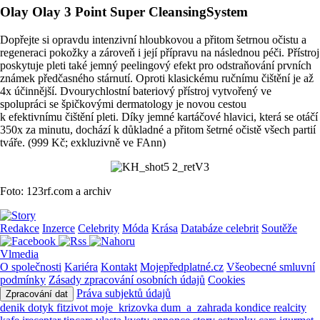
Olay Olay 3 Point Super CleansingSystem
Dopřejte si opravdu intenzivní hloubkovou a přitom šetrnou očistu a
regeneraci pokožky a zároveň i její přípravu na následnou péči. Přístroj
poskytuje pleti také jemný peelingový efekt pro odstraňování prvních
známek předčasného stárnutí. Oproti klasickému ručnímu čištění je až
4x účinnější. Dvourychlostní bateriový přístroj vytvořený ve
spolupráci se špičkovými dermatology je novou cestou
k efektivnímu čištění pleti. Díky jemné kartáčové hlavici, která se otáčí
350x za minutu, dochází k důkladné a přitom šetrné očistě všech partií
tváře. (999 Kč; exkluzivně ve FAnn)
Foto: 123rf.com a archiv
Redakce
Inzerce
Celebrity
Móda
Krása
Databáze celebrit
Soutěže
Vlmedia
O společnosti
Kariéra
Kontakt
Mojepředplatné.cz
Všeobecné smluvní
podmínky
Zásady zpracování osobních údajů
Cookies
Práva subjektů údajů
Zpracování dat
denik
dotyk
fitzivot
moje_krizovka
dum_a_zahrada
kondice
realcity