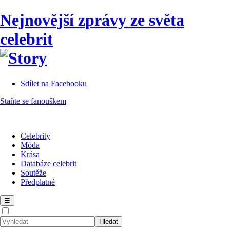
Nejnovější zprávy ze světa
celebrit
Sdílet na Facebooku
Staňte se fanouškem
Celebrity
Móda
Krása
Databáze celebrit
Soutěže
Předplatné
☰