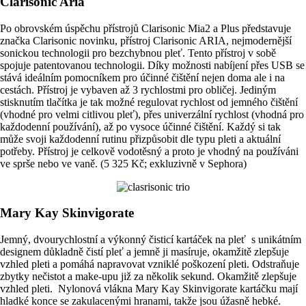
Clarisonic Aria
Po obrovském úspěchu přístrojů Clarisonic Mia2 a Plus představuje
značka Clarisonic novinku, přístroj Clarisonic ARIA, nejmodernější
sonickou technologii pro bezchybnou pleť. Tento přístroj v sobě
spojuje patentovanou technologii. Díky možnosti nabíjení přes USB se
stává ideálním pomocníkem pro účinné čištění nejen doma ale i na
cestách. Přístroj je vybaven až 3 rychlostmi pro obličej. Jediným
stisknutím tlačítka je tak možné regulovat rychlost od jemného čištění
(vhodné pro velmi citlivou pleť), přes univerzální rychlost (vhodná pro
každodenní používání), až po vysoce účinné čištění. Každý si tak
může svoji každodenní rutinu přizpůsobit dle typu pleti a aktuální
potřeby. Přístroj je celkově vodotěsný a proto je vhodný na používáni
ve sprše nebo ve vaně. (5 325 Kč; exkluzivně v Sephora)
Mary Kay Skinvigorate
Jemný, dvourychlostní a výkonný čisticí kartáček na pleť s unikátním
designem důkladně čistí pleť a jemně ji masíruje, okamžitě zlepšuje
vzhled pleti a pomáhá napravovat vzniklé poškození pleti. Odstraňuje
zbytky nečistot a make-upu již za několik sekund. Okamžitě zlepšuje
vzhled pleti. Nylonová vlákna Mary Kay Skinvigorate kartáčku mají
hladké konce se zakulacenými hranami, takže jsou úžasně hebké.