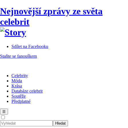
Nejnovější zprávy ze světa
celebrit
Sdílet na Facebooku
Staňte se fanouškem
Celebrity
Móda
Krása
Databáze celebrit
Soutěže
Předplatné
☰