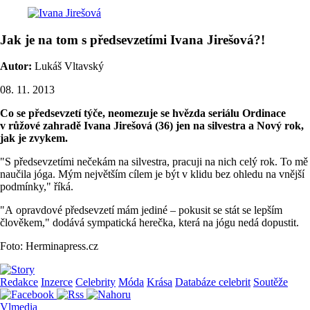
Jak je na tom s předsevzetími Ivana Jirešová?!
Autor:
Lukáš Vltavský
08. 11. 2013
Co se předsevzetí týče, neomezuje se hvězda seriálu Ordinace
v růžové zahradě Ivana Jirešová (36) jen na silvestra a Nový rok,
jak je zvykem.
"S předsevzetími nečekám na silvestra, pracuji na nich celý rok. To mě
naučila jóga. Mým největším cílem je být v klidu bez ohledu na vnější
podmínky," říká.
"A opravdové předsevzetí mám jediné – pokusit se stát se lepším
člověkem," dodává sympatická herečka, která na jógu nedá dopustit.
Foto: Herminapress.cz
Redakce
Inzerce
Celebrity
Móda
Krása
Databáze celebrit
Soutěže
Vlmedia