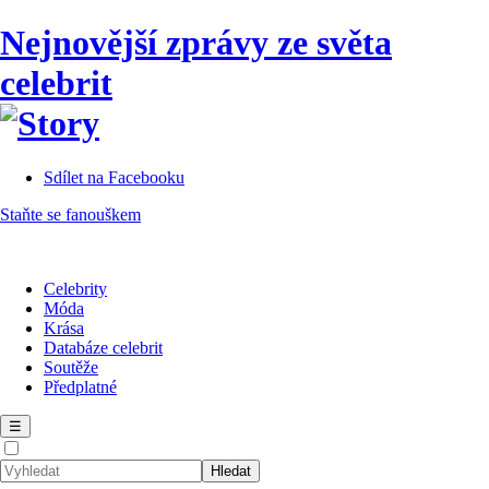
Nejnovější zprávy ze světa
celebrit
Sdílet na Facebooku
Staňte se fanouškem
Celebrity
Móda
Krása
Databáze celebrit
Soutěže
Předplatné
☰