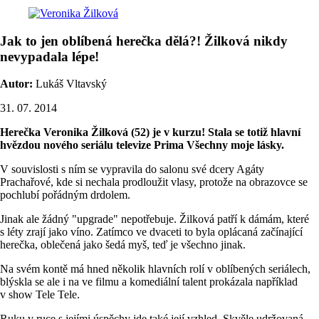
Jak to jen oblíbená herečka dělá?! Žilková nikdy
nevypadala lépe!
Autor:
Lukáš Vltavský
31. 07. 2014
Herečka Veronika Žilková (52) je v kurzu! Stala se totiž hlavní
hvězdou nového seriálu televize Prima Všechny moje lásky.
V souvislosti s ním se vypravila do salonu své dcery Agáty
Prachařové, kde si nechala prodloužit vlasy, protože na obrazovce se
pochlubí pořádným drdolem.
Jinak ale žádný "upgrade" nepotřebuje. Žilková patří k dámám, které
s léty zrají jako víno. Zatímco ve dvaceti to byla oplácaná začínající
herečka, oblečená jako šedá myš, teď je všechno jinak.
Na svém kontě má hned několik hlavních rolí v oblíbených seriálech,
blýskla se ale i na ve filmu a komediální talent prokázala například
v show Tele Tele.
Ruku v ruce s jejími úspěchy jde také její vzhled. Skvěle udržovaná