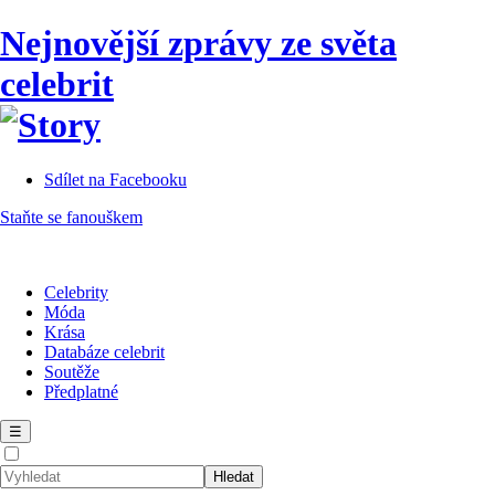
Nejnovější zprávy ze světa
celebrit
Sdílet na Facebooku
Staňte se fanouškem
Celebrity
Móda
Krása
Databáze celebrit
Soutěže
Předplatné
☰