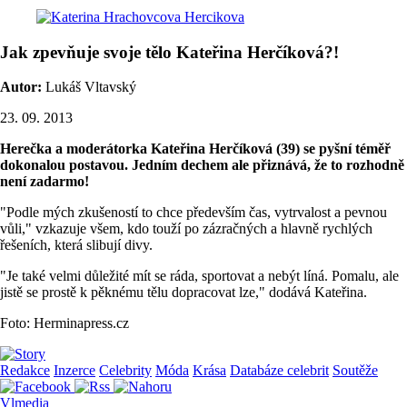
Jak zpevňuje svoje tělo Kateřina Herčíková?!
Autor:
Lukáš Vltavský
23. 09. 2013
Herečka a moderátorka Kateřina Herčíková (39) se pyšní téměř
dokonalou postavou. Jedním dechem ale přiznává, že to rozhodně
není zadarmo!
"Podle mých zkušeností to chce především čas, vytrvalost a pevnou
vůli," vzkazuje všem, kdo touží po zázračných a hlavně rychlých
řešeních, která slibují divy.
"Je také velmi důležité mít se ráda, sportovat a nebýt líná. Pomalu, ale
jistě se prostě k pěknému tělu dopracovat lze," dodává Kateřina.
Foto: Herminapress.cz
Redakce
Inzerce
Celebrity
Móda
Krása
Databáze celebrit
Soutěže
Vlmedia