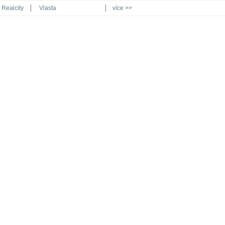
Realcity
Vlasta
více >>
Automodul.cz
Poznat svět