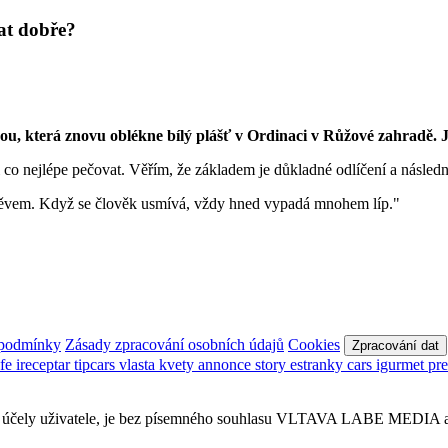
at dobře?
, která znovu oblékne bílý plášť v Ordinaci v Růžové zahradě. Ja
co nejlépe pečovat. Věřím, že základem je důkladné odlíčení a následn
měvem. Když se člověk usmívá, vždy hned vypadá mnohem líp."
 podmínky
Zásady zpracování osobních údajů
Cookies
Zpracování dat
afe
ireceptar
tipcars
vlasta
kvety
annonce
story
estranky
cars
igurmet
pr
obní účely uživatele, je bez písemného souhlasu VLTAVA LABE MEDIA a.s