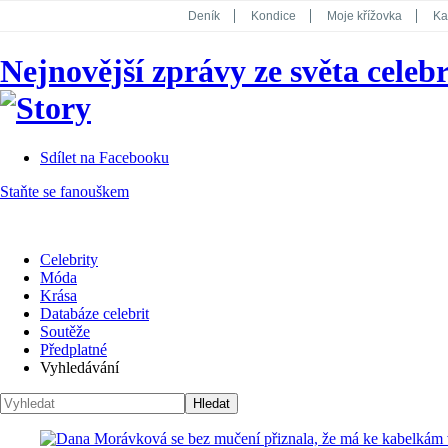
Deník
Kondice
Moje křížovka
Ka
National Geographic
Dotyk
Story
Nejnovější zprávy ze světa celebr
Koktejl
Sdílet na Facebooku
Staňte se fanouškem
Celebrity
Móda
Krása
Databáze celebrit
Soutěže
Předplatné
Vyhledávání