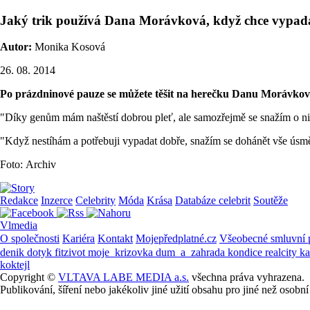
Jaký trik používá Dana Morávková, když chce vypad
Autor:
Monika Kosová
26. 08. 2014
Po prázdninové pauze se můžete těšit na herečku Danu Morávkovou
"Díky genům mám naštěstí dobrou pleť, ale samozřejmě se snažím o ni 
"Když nestíhám a potřebuji vypadat dobře, snažím se dohánět vše ús
Foto: Archiv
Redakce
Inzerce
Celebrity
Móda
Krása
Databáze celebrit
Soutěže
Vlmedia
O společnosti
Kariéra
Kontakt
Mojepředplatné.cz
Všeobecné smluvní
denik
dotyk
fitzivot
moje_krizovka
dum_a_zahrada
kondice
realcity
k
koktejl
Copyright ©
VLTAVA LABE MEDIA a.s.
všechna práva vyhrazena.
Publikování, šíření nebo jakékoliv jiné užití obsahu pro jiné než os