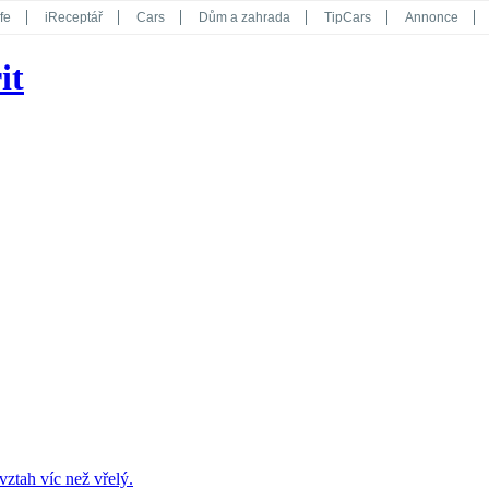
fe
iReceptář
Cars
Dům a zahrada
TipCars
Annonce
Květy
Překvapení
iGurmet
eStránky
Kreativ
iGlanc
it