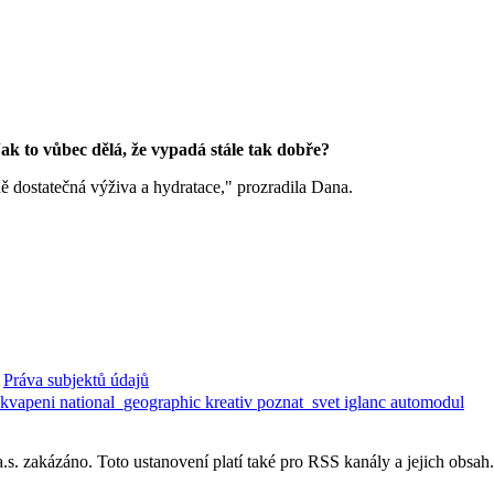
k to vůbec dělá, že vypadá stále tak dobře?
ě dostatečná výživa a hydratace," prozradila Dana.
Práva subjektů údajů
ekvapeni
national_geographic
kreativ
poznat_svet
iglanc
automodul
. zakázáno. Toto ustanovení platí také pro RSS kanály a jejich obsah.