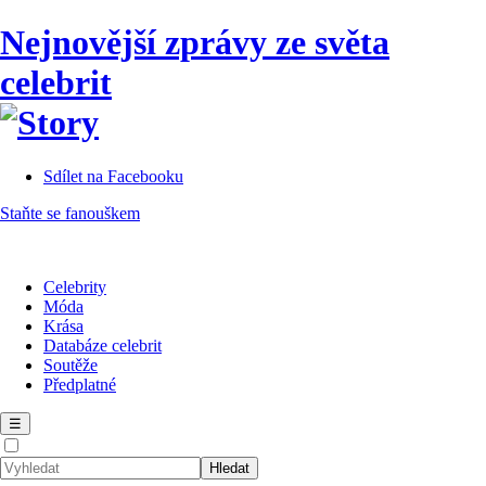
Nejnovější zprávy ze světa
celebrit
Sdílet na Facebooku
Staňte se fanouškem
Celebrity
Móda
Krása
Databáze celebrit
Soutěže
Předplatné
☰