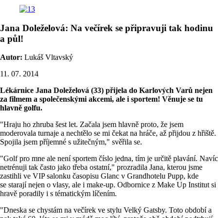
Jana Doleželová: Na večírek se připravuji tak hodinu
a půl!
Autor:
Lukáš Vltavský
11. 07. 2014
Lékárnice Jana Doleželová (33) přijela do Karlových Varů nejen
za filmem a společenskými akcemi, ale i sportem! Věnuje se tu
hlavně golfu.
"Hraju ho zhruba šest let. Začala jsem hlavně proto, že jsem
moderovala turnaje a nechtělo se mi čekat na hráče, až přijdou z hřiště.
Spojila jsem příjemné s užitečným," svěřila se.
"Golf pro mne ale není sportem číslo jedna, tím je určitě plavání. Navíc
netrénuji tak často jako třeba ostatní," prozradila Jana, kterou jsme
zastihli ve VIP salonku časopisu Glanc v Grandhotelu Pupp, kde
se starají nejen o vlasy, ale i make-up. Odbornice z Make Up Institut si
hravě poradily i s tématickým líčením.
"Dneska se chystám na večírek ve stylu Velký Gatsby. Toto období a