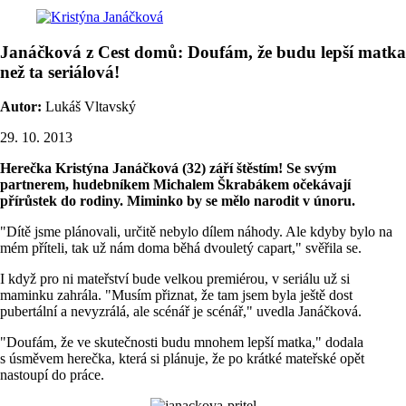
Janáčková z Cest domů: Doufám, že budu lepší matka
než ta seriálová!
Autor:
Lukáš Vltavský
29. 10. 2013
Herečka Kristýna Janáčková (32) září štěstím! Se svým
partnerem, hudebníkem Michalem Škrabákem očekávají
přírůstek do rodiny. Miminko by se mělo narodit v únoru.
"Dítě jsme plánovali, určitě nebylo dílem náhody. Ale kdyby bylo na
mém příteli, tak už nám doma běhá dvouletý capart," svěřila se.
I když pro ni mateřství bude velkou premiérou, v seriálu už si
maminku zahrála. "Musím přiznat, že tam jsem byla ještě dost
pubertální a nevyzrálá, ale scénář je scénář," uvedla Janáčková.
"Doufám, že ve skutečnosti budu mnohem lepší matka," dodala
s úsměvem herečka, která si plánuje, že po krátké mateřské opět
nastoupí do práce.