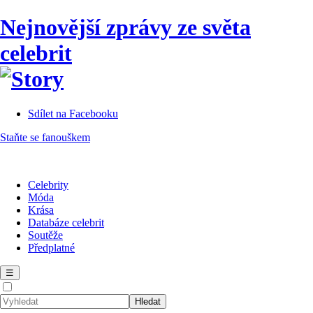
Nejnovější zprávy ze světa
celebrit
Sdílet na Facebooku
Staňte se fanouškem
Celebrity
Móda
Krása
Databáze celebrit
Soutěže
Předplatné
☰