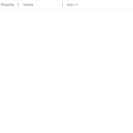
Realcity
Vlasta
více >>
Automodul.cz
Poznat svět