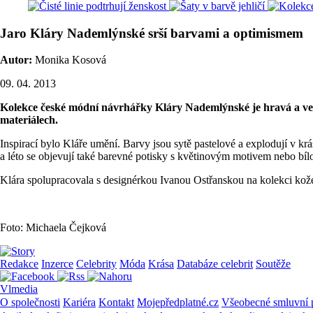
Jaro Kláry Nademlýnské srší barvami a optimismem
Autor:
Monika Kosová
09. 04. 2013
Kolekce české módní návrhářky Kláry Nademlýnské je hravá a vesel
materiálech.
Inspirací bylo Kláře umění. Barvy jsou sytě pastelové a explodují v krá
a léto se objevují také barevné potisky s květinovým motivem nebo bíl
Klára spolupracovala s designérkou Ivanou Ostřanskou na kolekci kože
Foto: Michaela Čejková
Redakce
Inzerce
Celebrity
Móda
Krása
Databáze celebrit
Soutěže
Vlmedia
O společnosti
Kariéra
Kontakt
Mojepředplatné.cz
Všeobecné smluvní