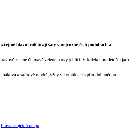
řejmě hlavní roli hrají šaty v nejrůznějších podobách a
rávově zelené či tmavě zelené barvy jehličí. V kolekci pro letošní jaro
tabáková a safírově modrá, vždy v kombinaci s přírodní hnědou.
Práva subjektů údajů