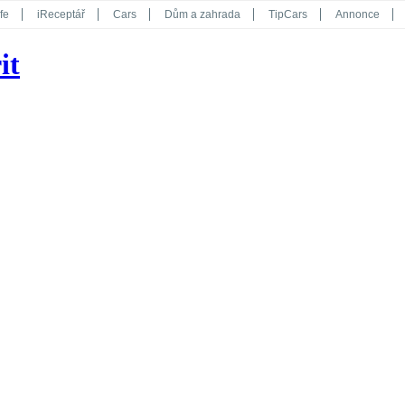
fe
iReceptář
Cars
Dům a zahrada
TipCars
Annonce
Květy
Překvapení
iGurmet
eStránky
Kreativ
iGlanc
it