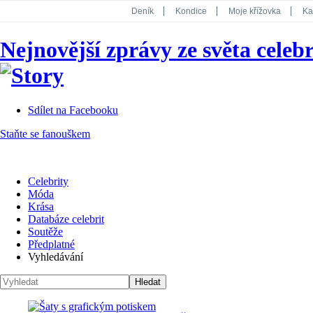
Deník
Kondice
Moje křížovka
Ka
National Geographic
Dotyk
Story
Nejnovější zprávy ze světa celebr
Koktejl
Sdílet na Facebooku
Staňte se fanouškem
Celebrity
Móda
Krása
Databáze celebrit
Soutěže
Předplatné
Vyhledávání