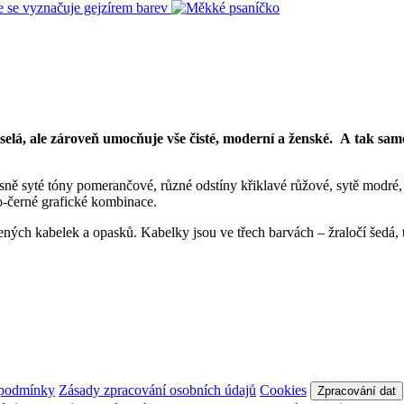
á, ale zároveň umocňuje vše čisté, moderní a ženské. A tak samoz
sně syté tóny pomerančové, různé odstíny křiklavé růžové, sytě modré, t
o-černé grafické kombinace.
ných kabelek a opasků. Kabelky jsou ve třech barvách – žraločí šedá, 
 podmínky
Zásady zpracování osobních údajů
Cookies
Zpracování dat