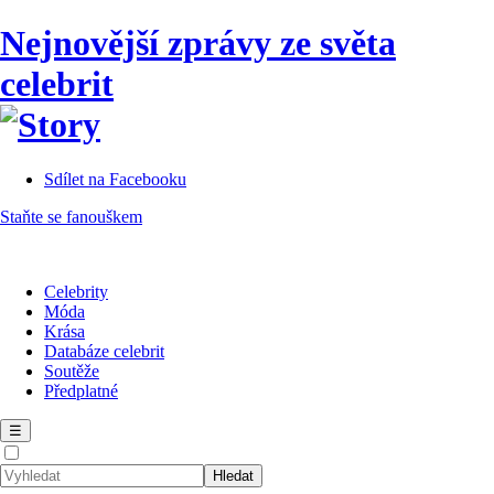
Nejnovější zprávy ze světa
celebrit
Sdílet na Facebooku
Staňte se fanouškem
Celebrity
Móda
Krása
Databáze celebrit
Soutěže
Předplatné
☰