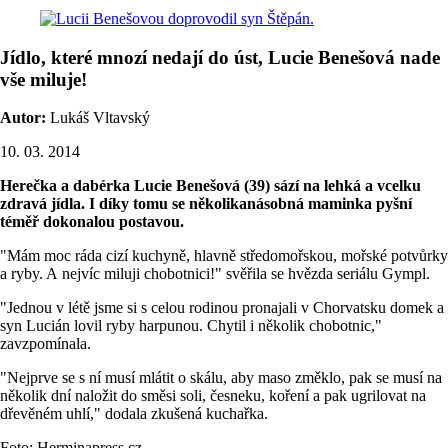
Jídlo, které mnozí nedají do úst, Lucie Benešová nade
vše miluje!
Autor:
Lukáš Vltavský
10. 03. 2014
Herečka a dabérka Lucie Benešová (39) sází na lehká a vcelku
zdravá jídla. I díky tomu se několikanásobná maminka pyšní
téměř dokonalou postavou.
"Mám moc ráda cizí kuchyně, hlavně středomořskou, mořské potvůrky
a ryby. A nejvíc miluji chobotnici!" svěřila se hvězda seriálu Gympl.
"Jednou v létě jsme si s celou rodinou pronajali v Chorvatsku domek a
syn Lucián lovil ryby harpunou. Chytil i několik chobotnic,"
zavzpomínala.
"Nejprve se s ní musí mlátit o skálu, aby maso změklo, pak se musí na
několik dní naložit do směsi soli, česneku, koření a pak ugrilovat na
dřevěném uhlí," dodala zkušená kuchařka.
Foto: Herminapress.cz