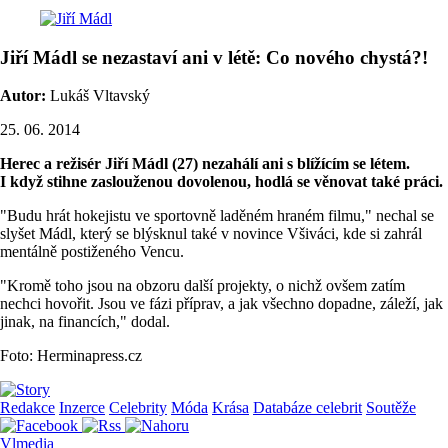
Jiří Mádl se nezastaví ani v létě: Co nového chystá?!
Autor:
Lukáš Vltavský
25. 06. 2014
Herec a režisér Jiří Mádl (27) nezahálí ani s blížícím se létem.
I když stihne zaslouženou dovolenou, hodlá se věnovat také práci.
"Budu hrát hokejistu ve sportovně laděném hraném filmu," nechal se
slyšet Mádl, který se blýsknul také v novince Všiváci, kde si zahrál
mentálně postiženého Vencu.
"Kromě toho jsou na obzoru další projekty, o nichž ovšem zatím
nechci hovořit. Jsou ve fázi příprav, a jak všechno dopadne, záleží, jak
jinak, na financích," dodal.
Foto: Herminapress.cz
Redakce
Inzerce
Celebrity
Móda
Krása
Databáze celebrit
Soutěže
Vlmedia