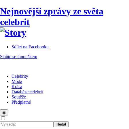
Nejnovější zprávy ze světa
celebrit
Sdílet na Facebooku
Staňte se fanouškem
Celebrity
Móda
Krása
Databáze celebrit
Soutěže
Předplatné
☰