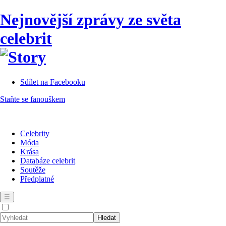
Nejnovější zprávy ze světa
celebrit
Sdílet na Facebooku
Staňte se fanouškem
Celebrity
Móda
Krása
Databáze celebrit
Soutěže
Předplatné
☰