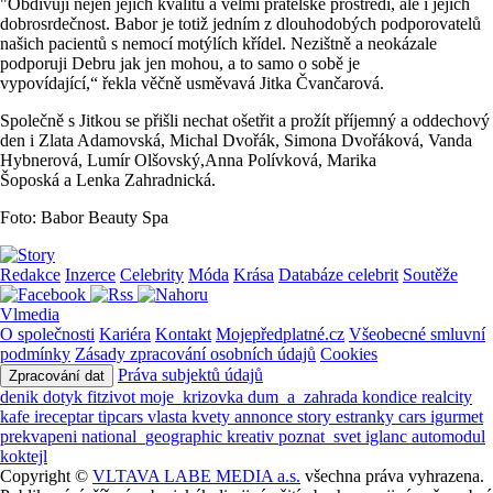
"Obdivuji nejen jejich kvalitu a velmi přátelské prostředí, ale i jejich
dobrosrdečnost. Babor je totiž jedním z dlouhodobých podporovatelů
našich pacientů s nemocí motýlích křídel. Nezištně a neokázale
podporuji Debru jak jen mohou, a to samo o sobě je
vypovídající,“ řekla věčně usměvavá Jitka Čvančarová.
Společně s Jitkou se přišli nechat ošetřit a prožít příjemný a oddechový
den i Zlata Adamovská, Michal Dvořák, Simona Dvořáková, Vanda
Hybnerová, Lumír Olšovský,Anna Polívková, Marika
Šoposká a Lenka Zahradnická.
Foto: Babor Beauty Spa
Redakce
Inzerce
Celebrity
Móda
Krása
Databáze celebrit
Soutěže
Vlmedia
O společnosti
Kariéra
Kontakt
Mojepředplatné.cz
Všeobecné smluvní
podmínky
Zásady zpracování osobních údajů
Cookies
Práva subjektů údajů
Zpracování dat
denik
dotyk
fitzivot
moje_krizovka
dum_a_zahrada
kondice
realcity
kafe
ireceptar
tipcars
vlasta
kvety
annonce
story
estranky
cars
igurmet
prekvapeni
national_geographic
kreativ
poznat_svet
iglanc
automodul
koktejl
Copyright ©
VLTAVA LABE MEDIA a.s.
všechna práva vyhrazena.