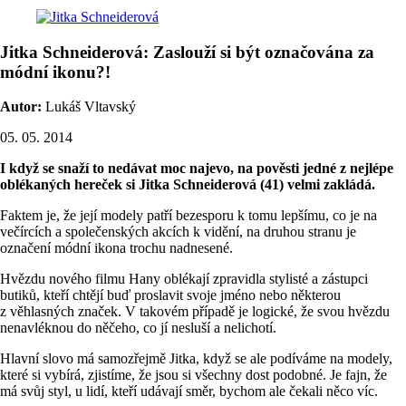
Jitka Schneiderová: Zaslouží si být označována za
módní ikonu?!
Autor:
Lukáš Vltavský
05. 05. 2014
I když se snaží to nedávat moc najevo, na pověsti jedné z nejlépe
oblékaných hereček si Jitka Schneiderová (41) velmi zakládá.
Faktem je, že její modely patří bezesporu k tomu lepšímu, co je na
večírcích a společenských akcích k vidění, na druhou stranu je
označení módní ikona trochu nadnesené.
Hvězdu nového filmu Hany oblékají zpravidla stylisté a zástupci
butiků, kteří chtějí buď proslavit svoje jméno nebo některou
z věhlasných značek. V takovém případě je logické, že svou hvězdu
nenavléknou do něčeho, co jí nesluší a nelichotí.
Hlavní slovo má samozřejmě Jitka, když se ale podíváme na modely,
které si vybírá, zjistíme, že jsou si všechny dost podobné. Je fajn, že
má svůj styl, u lidí, kteří udávají směr, bychom ale čekali něco víc.