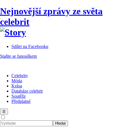
Nejnovější zprávy ze světa
celebrit
Sdílet na Facebooku
Staňte se fanouškem
Celebrity
Móda
Krása
Databáze celebrit
Soutěže
Předplatné
☰