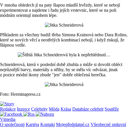
V mnoha ohledech jí na paty šlapou mladší hvězdy, které se nebojí
experimentovat a najdeme i řadu jejích vrstevnic, které se na poli
módním orientují mnohem lépe.
Příkladem za všechny budiž třeba Simona Krainová nebo Dara Rolins,
které se nových věcí a neotřelých kombinací nebojí, i když riskují, že
šlápnou vedle.
Schneiderová, která v poslední době zhubla a může si dovolit obléct
nejrůznější barvy, materiály a střihy, by se měla víc odvázat, jinak
z pozice módní ikony zbude "jen" dobře oblečená herečka.
Foto: Herminapress.cz
Redakce
Inzerce
Celebrity
Móda
Krása
Databáze celebrit
Soutěže
Vlmedia
O společnosti
Kariéra
Kontakt
Mojepředplatné.cz
Všeobecné smluvní