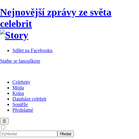
Nejnovější zprávy ze světa
celebrit
Sdílet na Facebooku
Staňte se fanouškem
Celebrity
Móda
Krása
Databáze celebrit
Soutěže
Předplatné
☰