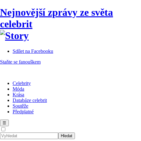
Nejnovější zprávy ze světa
celebrit
Sdílet na Facebooku
Staňte se fanouškem
Celebrity
Móda
Krása
Databáze celebrit
Soutěže
Předplatné
☰