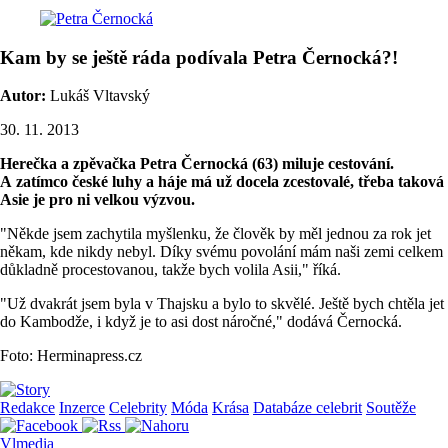
Kam by se ještě ráda podívala Petra Černocká?!
Autor:
Lukáš Vltavský
30. 11. 2013
Herečka a zpěvačka Petra Černocká (63) miluje cestování.
A zatímco české luhy a háje má už docela zcestovalé, třeba taková
Asie je pro ni velkou výzvou.
"Někde jsem zachytila myšlenku, že člověk by měl jednou za rok jet
někam, kde nikdy nebyl. Díky svému povolání mám naši zemi celkem
důkladně procestovanou, takže bych volila Asii," říká.
"Už dvakrát jsem byla v Thajsku a bylo to skvělé. Ještě bych chtěla jet
do Kambodže, i když je to asi dost náročné," dodává Černocká.
Foto: Herminapress.cz
Redakce
Inzerce
Celebrity
Móda
Krása
Databáze celebrit
Soutěže
Vlmedia