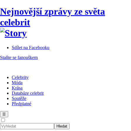
Nejnovější zprávy ze světa
celebrit
Sdílet na Facebooku
Staňte se fanouškem
Celebrity
Móda
Krása
Databáze celebrit
Soutěže
Předplatné
☰