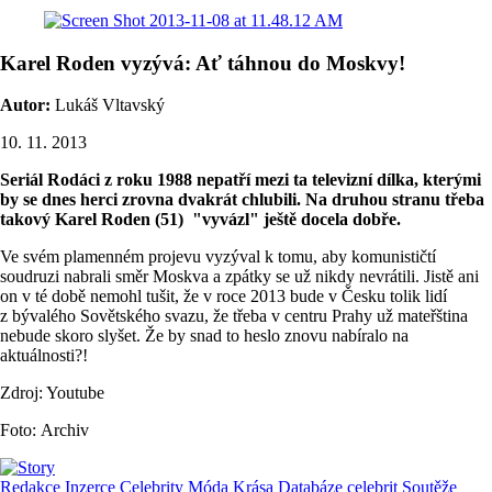
Karel Roden vyzývá: Ať táhnou do Moskvy!
Autor:
Lukáš Vltavský
10. 11. 2013
Seriál Rodáci z roku 1988 nepatří mezi ta televizní dílka, kterými
by se dnes herci zrovna dvakrát chlubili. Na druhou stranu třeba
takový Karel Roden (51) "vyvázl" ještě docela dobře.
Ve svém plamenném projevu vyzýval k tomu, aby komunističtí
soudruzi nabrali směr Moskva a zpátky se už nikdy nevrátili. Jistě ani
on v té době nemohl tušit, že v roce 2013 bude v Česku tolik lidí
z bývalého Sovětského svazu, že třeba v centru Prahy už mateřština
nebude skoro slyšet. Že by snad to heslo znovu nabíralo na
aktuálnosti?!
Zdroj: Youtube
Foto: Archiv
Redakce
Inzerce
Celebrity
Móda
Krása
Databáze celebrit
Soutěže