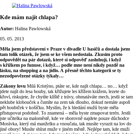
Kde mám najít chlapa?
Autor:
Halina Pawlowská
05. 05. 2013
Měla jsem představení v Praze v divadle U hasičů a dostala jsem
tam tolik otázek, že jsem se ke všem nedostala. Zkusím proto
odpovědět na pár dotazů, které si odpověď zasluhují, i když
s křížkem po funuse, i když… podle mne není nikdy pozdě na
lásku, na shopping a na jídlo. A přesně těchto kategorií se ty
nezodpovězené otázky týkaly…
Zákony lovu
Milá Kristýno, ptáte se, kde najít chlapa… no… když
jdete najít do lesa houby, tak křižujete les křížem krážem, lezete do
křoví, riskujete, že chytíte klíště z trávy, ohmatáváte mech, jestli se tam
neklube klobouček a čumíte na zem tak dlouho, dokud nemáte aspoň
pět houbiček v košíčku. Myslím, že k hledání mužů byste měla
přistupovat podobně. To znamená – měla byste zmapovat terén. Jestli
jste učitelka na maloměstě, kde ve sborovně najdete pouze důchodce
Morávka, který má manželku a vnoučata, tak musíte vyrazit na lov do
jiné obory! Musíte sbírat muže v jiném městě. Nejlépe tam, kde muži