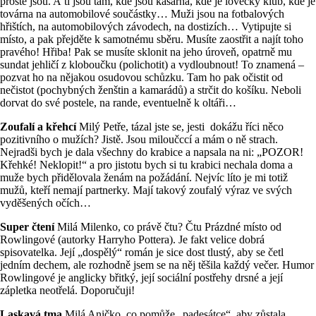
prostě jsou. A ti jsou tam, kde jsou kasárna, kde je lovecký klub, kde je
továrna na automobilové součástky… Muži jsou na fotbalových
hřištích, na automobilových závodech, na dostizích… Vytipujte si
místo, a pak přejděte k samotnému sběru. Musíte zaostřit a najít toho
pravého! Hřiba! Pak se musíte sklonit na jeho úroveň, opatrně mu
sundat jehličí z kloboučku (polichotit) a vydloubnout! To znamená –
pozvat ho na nějakou osudovou schůzku. Tam ho pak očistit od
nečistot (pochybných ženštin a kamarádů) a strčit do košíku. Neboli
dorvat do své postele, na rande, eventuelně k oltáři…
Zoufalí a křehcí
Milý Petře, tázal jste se, jesti dokážu říci něco
pozitivního o mužích? Jistě. Jsou miloučccí a mám o ně strach.
Nejradši bych je dala všechny do krabice a napsala na ni: „POZOR!
Křehké! Neklopit!“ a pro jistotu bych si tu krabici nechala doma a
muže bych přidělovala ženám na požádání. Nejvíc líto je mi totiž
mužů, kteří nemají partnerky. Mají takový zoufalý výraz ve svých
vyděšených očích…
Super čtení
Milá Milenko, co právě čtu? Čtu Prázdné místo od
Rowlingové (autorky Harryho Pottera). Je fakt velice dobrá
spisovatelka. Její „dospělý“ román je sice dost tlustý, aby se četl
jedním dechem, ale rozhodně jsem se na něj těšila každý večer. Humor
Rowlingové je anglicky břitký, její sociální postřehy drsné a její
zápletka neotřelá. Doporučuji!
Laskavá tma
Milá Aničko, co pomůže „padesátce“, aby zůstala