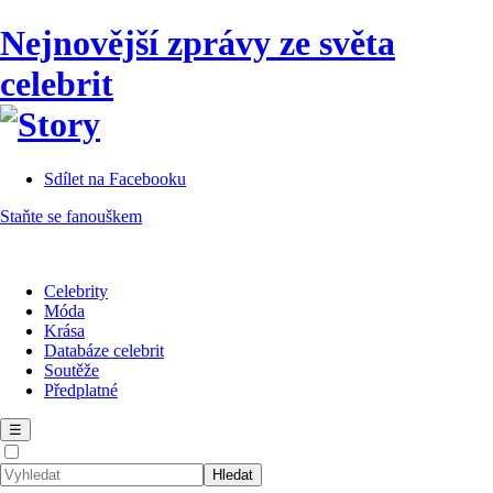
Nejnovější zprávy ze světa
celebrit
Sdílet na Facebooku
Staňte se fanouškem
Celebrity
Móda
Krása
Databáze celebrit
Soutěže
Předplatné
☰