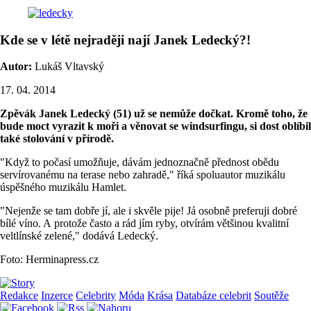
Kde se v létě nejraději nají Janek Ledecký?!
Autor:
Lukáš Vltavský
17. 04. 2014
Zpěvák Janek Ledecký (51) už se nemůže dočkat. Kromě toho, že
bude moct vyrazit k moři a věnovat se windsurfingu, si dost oblíbil
také stolování v přírodě.
"Když to počasí umožňuje, dávám jednoznačně přednost obědu
servírovanému na terase nebo zahradě," říká spoluautor muzikálu
úspěšného muzikálu Hamlet.
"Nejenže se tam dobře jí, ale i skvěle pije! Já osobně preferuji dobré
bílé víno. A protože často a rád jím ryby, otvírám většinou kvalitní
veltlínské zelené," dodává Ledecký.
Foto: Herminapress.cz
Redakce
Inzerce
Celebrity
Móda
Krása
Databáze celebrit
Soutěže