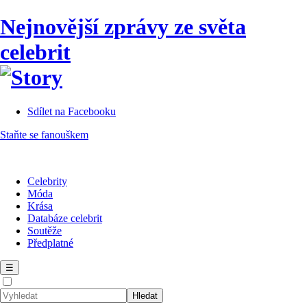
Nejnovější zprávy ze světa
celebrit
Sdílet na Facebooku
Staňte se fanouškem
Celebrity
Móda
Krása
Databáze celebrit
Soutěže
Předplatné
☰