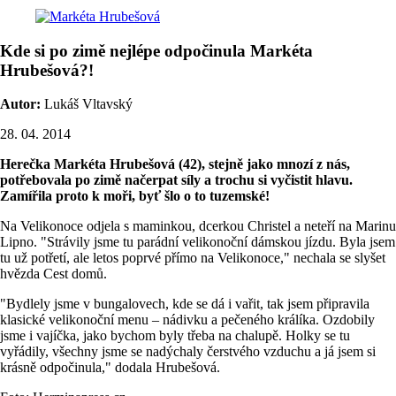
Kde si po zimě nejlépe odpočinula Markéta
Hrubešová?!
Autor:
Lukáš Vltavský
28. 04. 2014
Herečka Markéta Hrubešová (42), stejně jako mnozí z nás,
potřebovala po zimě načerpat síly a trochu si vyčistit hlavu.
Zamířila proto k moři, byť šlo o to tuzemské!
Na Velikonoce odjela s maminkou, dcerkou Christel a neteří na Marinu
Lipno. "Strávily jsme tu parádní velikonoční dámskou jízdu. Byla jsem
tu už potřetí, ale letos poprvé přímo na Velikonoce," nechala se slyšet
hvězda Cest domů.
"Bydlely jsme v bungalovech, kde se dá i vařit, tak jsem připravila
klasické velikonoční menu – nádivku a pečeného králíka. Ozdobily
jsme i vajíčka, jako bychom byly třeba na chalupě. Holky se tu
vyřádily, všechny jsme se nadýchaly čerstvého vzduchu a já jsem si
krásně odpočinula," dodala Hrubešová.