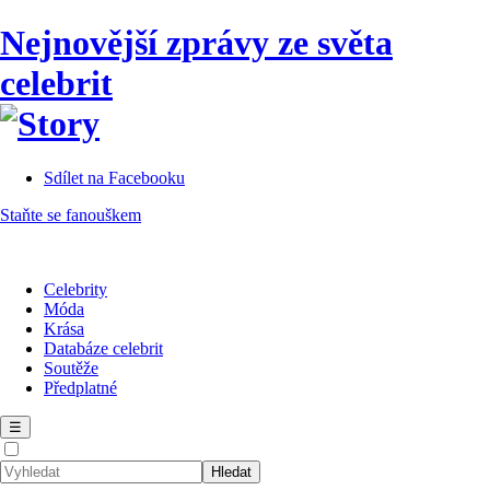
Nejnovější zprávy ze světa
celebrit
Sdílet na Facebooku
Staňte se fanouškem
Celebrity
Móda
Krása
Databáze celebrit
Soutěže
Předplatné
☰